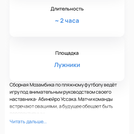
Длительность
~
2 часа
Площадка
Лужники
Сборная Мозамбика по пляжному футболу ведёт
игру под внимательным руководством своего
наставника- Абинейро Уссака. Матчи команды
встречают овациями, а будущее обещает быть
перспективным.
Национальная команда ОАЭ дважды получила
Читать дальше...
золото на Чемпионате Азии по пляжному футболу- в