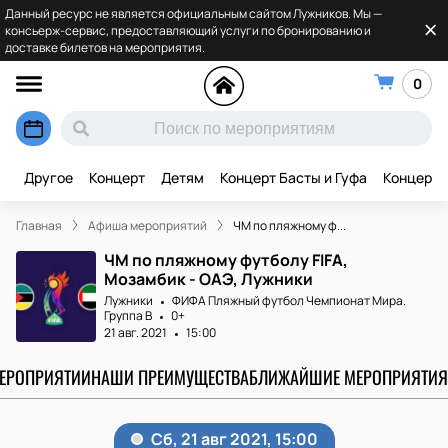
Данный ресурс не является официальным сайтом Лужников. Мы —
консьерж-сервис, предоставляющий услуги по бронированию и
доставке билетов на мероприятия.
0
Другое
Концерт
Детям
Концерт Басты и Гуфа
Концерт 
Главная
Афиша мероприятий
ЧМ по пляжному ф...
ЧМ по пляжному футболу FIFA,
Мозамбик - ОАЭ, Лужники
Лужники
ФИФА Пляжный футбол Чемпионат Мира.
Группа B
0+
21 авг. 2021
15:00
МЕРОПРИЯТИИ
НАШИ ПРЕИМУЩЕСТВА
БЛИЖАЙШИЕ МЕРОПРИЯТИЯ