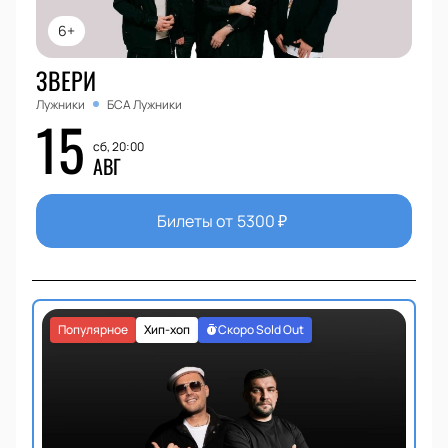
6+
ЗВЕРИ
Лужники
БСА Лужники
15
сб, 20:00
АВГ
Билеты от
5300
₽
Популярное
Хип-хоп
Скоро Sold Out