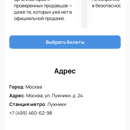
проверенных продавцов —
в безопасности.
равном бою за право называться победителем.
даже те, которых уже нет в
Поддержите игроков своим присутствием и
официальной продаже.
поболейте за них с трибун. им нужна ваша
поддержка! Взамен вы получите колоссальную
энергетику и непередаваемые эмоции. Сделайте
свое лето незабываемым, купив билеты на матч
Выбрать билеты
России - Япония, который пройдет уже 23 августа!
До встречи!
Адрес
Город
:
Москва
Адрес
:
Москва, ул. Лужники, д. 24
Станция метро
:
Лужники
+7 (499) 460-62-98