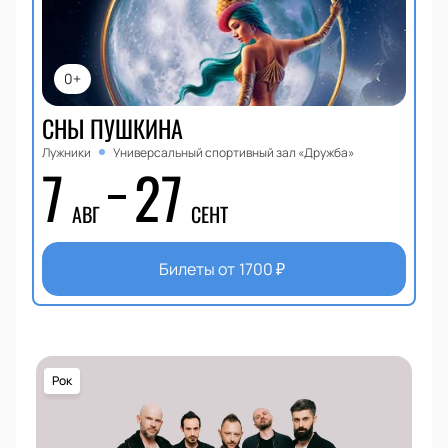
0+
СНЫ ПУШКИНА
Лужники
Универсальный спортивный зал «Дружба»
7
27
АВГ
СЕНТ
Билеты от
1700
₽
Рок