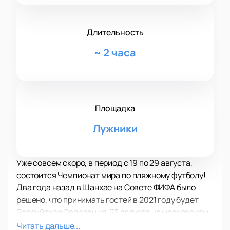
Длительность
~
2 часа
Площадка
Лужники
Уже совсем скоро, в период с 19 по 29 августа,
состоится Чемпионат мира по пляжному футболу!
Два года назад в Шанхае на Совете ФИФА было
решено, что принимать гостей в 2021 году будет
Российская Федерация. 23 августа на московском
стадионе Олимпийского комплекса «Лужники»
Читать дальше...