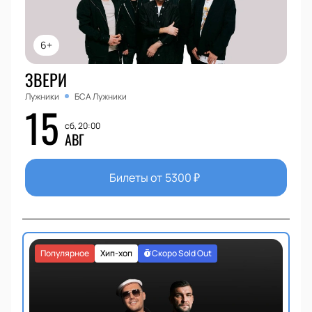
6+
ЗВЕРИ
Лужники
БСА Лужники
15
сб, 20:00
АВГ
Билеты от
5300
₽
Популярное
Хип-хоп
Скоро Sold Out