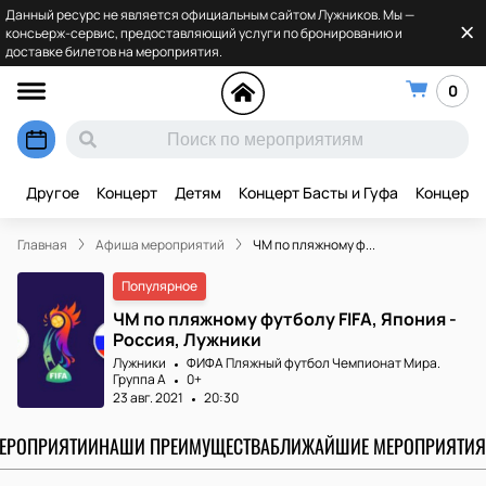
Данный ресурс не является официальным сайтом Лужников. Мы —
консьерж-сервис, предоставляющий услуги по бронированию и
доставке билетов на мероприятия.
0
Другое
Концерт
Детям
Концерт Басты и Гуфа
Концерт 
Главная
Афиша мероприятий
ЧМ по пляжному ф...
Популярное
ЧМ по пляжному футболу FIFA, Япония -
Россия, Лужники
Лужники
ФИФА Пляжный футбол Чемпионат Мира.
Группа A
0+
23 авг. 2021
20:30
МЕРОПРИЯТИИ
НАШИ ПРЕИМУЩЕСТВА
БЛИЖАЙШИЕ МЕРОПРИЯТИЯ