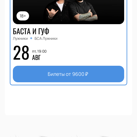
18+
БАСТА И ГУФ
Лужники
БСА Лужники
28
пт, 19:00
АВГ
Билеты от
9600
₽