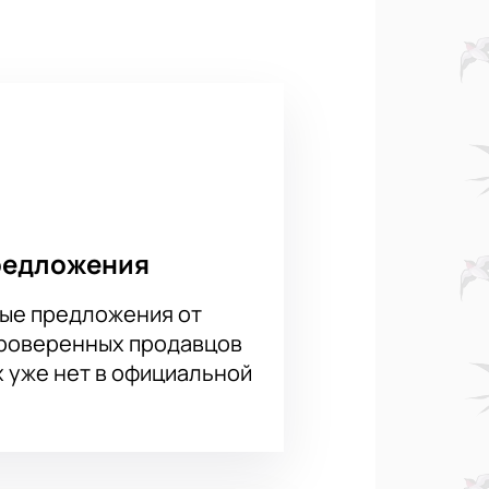
и – Мозамбик. Его сборная по
а великолепные результаты, и
первыми, кто увидит все волнующие
редложения
ые предложения от
проверенных продавцов
х уже нет в официальной