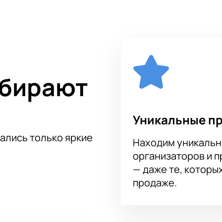
у, а также проявили себя неплохо в 2015 году. Соперник Таит
 участие в Чемпионате с самого начала и не раз показывал
 яркой. Купите билеты на матч Таити – Мозамбик и станьте 
ыбирают
Уникальные п
тались только яркие
Находим уникальн
организаторов и 
— даже те, которы
продаже.