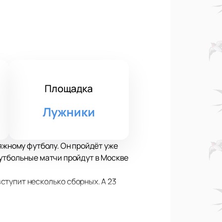
Площадка
Лужники
яжному футболу. Он пройдёт уже
футбольные матчи пройдут в Москве
вступит несколько сборных. А 23
турнирах ОФК на чемпионат мира с
явить себя лучше. Таити оказались