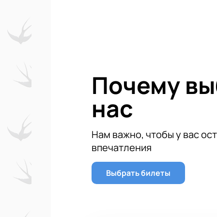
в числе победителей уже в 2011 год
пляжному футболу также принимала
находится на хорошем счету.
Игра обещает быть волнительной и
душу моменты!
Почему в
нас
Нам важно, чтобы у вас ос
впечатления
Выбрать билеты