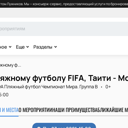
том Лужников. Мы — консьерж-сервис, предоставляющий услуги по бронирова
ное
Еще
Разделы
жному ф...
яжному футболу FIFA, Таити - 
А Пляжный футбол Чемпионат Мира. Группа B
0+
5:00
 И МЕСТА
О МЕРОПРИЯТИИ
НАШИ ПРЕИМУЩЕСТВА
БЛИЖАЙШИЕ М