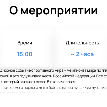
О мероприятии
Время
Длительность
15:00
~
2 часа
андиозное событие спортивного мира – Чемпионат мира по пл
оной в это году выпала честь Российской Федерации. Все 
, который вмещает около 5 тысяч человек.
 где с самого первого дня в бой за звание лучших из лучших 
ие предстоит сборным командам из Таити и Мозамбика.
лу начала принимать активное участие в квалификационных 
ах почётное третье место, команда осознала, что может про