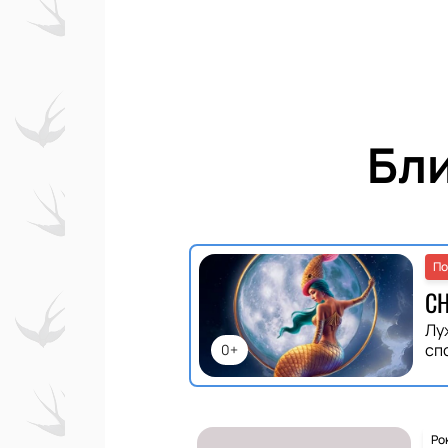
Бл
По
С
Лу
сп
0+
Ро