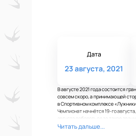
Дата
23 августа, 2021
В августе 2021 года состоится гр
совсем скоро, а принимающей стор
в Спортивном комплексе «Лужники»
Чемпионат начнётся 19-го августа,
августа побороться за такое зван
Сборная Таити по пляжному футбо
Читать дальше...
2006 года. Заняв на первых же игр