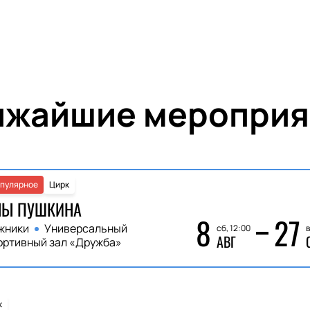
ижайшие мероприя
пулярное
Цирк
НЫ ПУШКИНА
8
27
жники
Универсальный
сб, 12:00
в
АВГ
ортивный зал «Дружба»
к