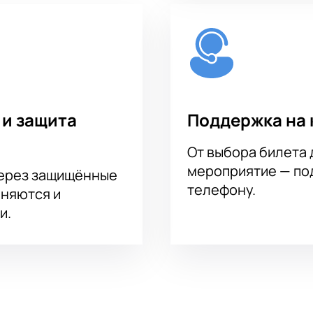
 и защита
Поддержка на 
От выбора билета 
мероприятие — под
через защищённые
телефону.
аняются и
и.