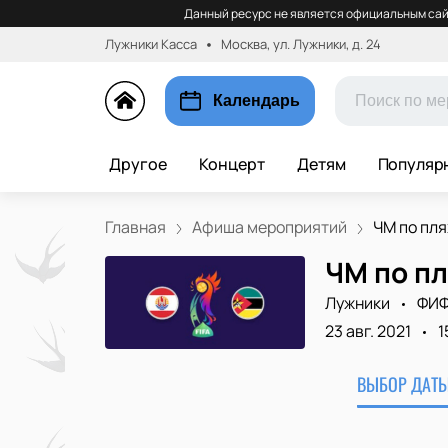
Данный ресурс не является официальным сай
Лужники Касса
Москва, ул. Лужники, д. 24
Календарь
Другое
Концерт
Детям
Популяр
Главная
Афиша мероприятий
ЧМ по пля
ЧМ по пл
Лужники
ФИФ
23 авг. 2021
1
ВЫБОР ДАТЫ