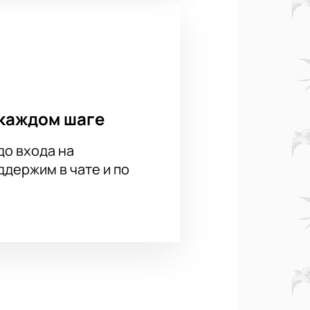
каждом шаге
до входа на
держим в чате и по