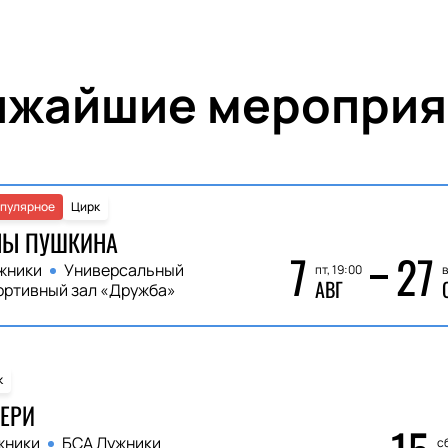
ижайшие мероприя
пулярное
Цирк
НЫ ПУШКИНА
7
27
жники
Универсальный
пт, 19:00
в
АВГ
ортивный зал «Дружба»
к
ЕРИ
жники
БСА Лужники
сб