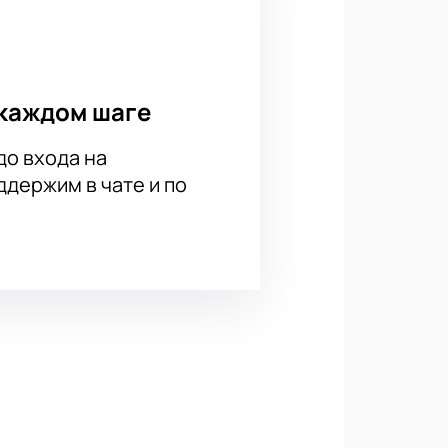
каждом шаге
до входа на
держим в чате и по