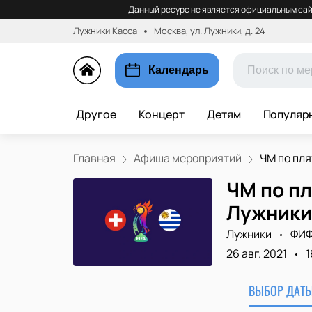
Данный ресурс не является официальным сай
Лужники Касса
Москва, ул. Лужники, д. 24
Календарь
Другое
Концерт
Детям
Популяр
Главная
Афиша мероприятий
ЧМ по пля
ЧМ по пл
Лужники
Лужники
ФИФ
26 авг. 2021
1
ВЫБОР ДАТЫ