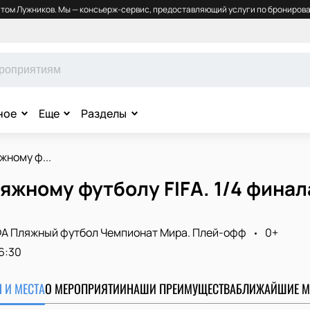
том Лужников. Мы — консьерж-сервис, предоставляющий услуги по бронирова
ное
Еще
Разделы
жному ф...
яжному футболу FIFA. 1/4 финал
А Пляжный футбол Чемпионат Мира. Плей-офф
0+
6:30
 И МЕСТА
О МЕРОПРИЯТИИ
НАШИ ПРЕИМУЩЕСТВА
БЛИЖАЙШИЕ М