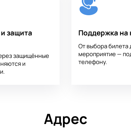
 и защита
Поддержка на 
От выбора билета 
мероприятие — под
через защищённые
телефону.
аняются и
и.
Адрес