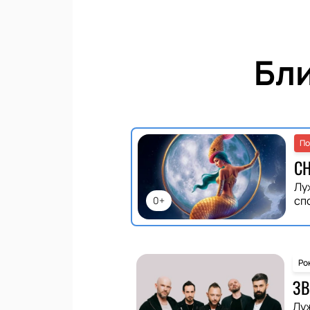
Бл
По
С
Лу
сп
0+
Ро
ЗВ
Лу