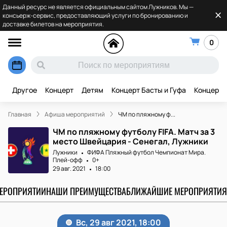
Данный ресурс не является официальным сайтом Лужников. Мы —
консьерж-сервис, предоставляющий услуги по бронированию и
доставке билетов на мероприятия.
0
Другое
Концерт
Детям
Концерт Басты и Гуфа
Концерт 
Главная
Афиша мероприятий
ЧМ по пляжному ф...
ЧМ по пляжному футболу FIFA. Матч за 3
место Швейцария - Сенегал, Лужники
Лужники
ФИФА Пляжный футбол Чемпионат Мира.
Плей-офф
0+
29 авг. 2021
18:00
МЕРОПРИЯТИИ
НАШИ ПРЕИМУЩЕСТВА
БЛИЖАЙШИЕ МЕРОПРИЯТИЯ