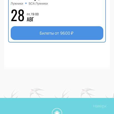
Лужники
БСА Лужники
28
пт, 19:00
АВГ
Билеты от
9600
₽
Наверх