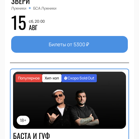
ЗВЕРИ
Лужники
БСА Лужники
15
сб, 20:00
АВГ
Билеты от
5300
₽
Популярное
Хип-хоп
Скоро Sold Out
18+
БАСТА И ГУФ