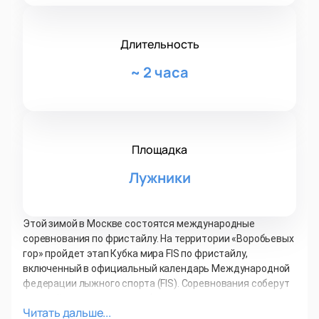
Длительность
~
2 часа
Площадка
Лужники
Этой зимой в Москве состоятся международные
соревнования по фристайлу. На территории «Воробьевых
гор» пройдет этап Кубка мира FIS по фристайлу,
включенный в официальный календарь Международной
федерации лыжного спорта (FIS). Соревнования соберут
сильнейших мировых акробатов-лыжников.
Читать дальше...
15 февраля 2020 года в 18.00 на территории спортивного