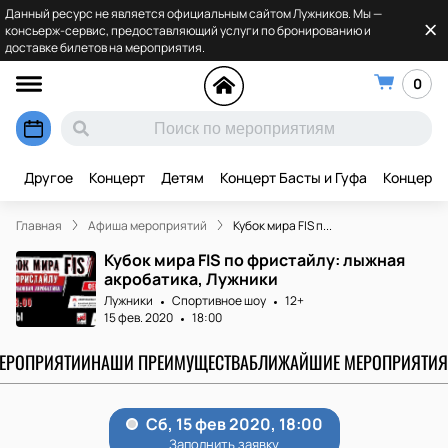
Данный ресурс не является официальным сайтом Лужников. Мы —
консьерж-сервис, предоставляющий услуги по бронированию и
доставке билетов на мероприятия.
0
Другое
Концерт
Детям
Концерт Басты и Гуфа
Концерт 
Главная
Афиша мероприятий
Кубок мира FIS п...
Кубок мира FIS по фристайлу: лыжная
акробатика, Лужники
Лужники
Спортивное шоу
12+
15 фев. 2020
18:00
МЕРОПРИЯТИИ
НАШИ ПРЕИМУЩЕСТВА
БЛИЖАЙШИЕ МЕРОПРИЯТИЯ