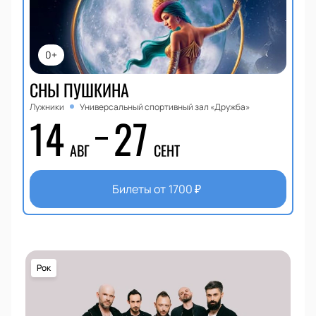
0+
СНЫ ПУШКИНА
Лужники
Универсальный спортивный зал «Дружба»
14
27
АВГ
СЕНТ
Билеты от
1700
₽
Рок