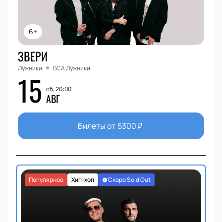
6+
ЗВЕРИ
Лужники
БСА Лужники
15
сб, 20:00
АВГ
Билеты от
5300
₽
Популярное
Хип-хоп
Скоро Sold Out