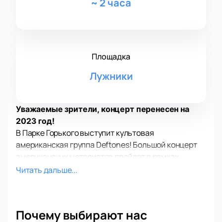
~
2 часа
Площадка
Лужники
Уважаемые зрители, концерт перенесен на
2023 год!
В Парке Горького выступит культовая
американская группа Deftones! Большой концерт
американских металистов пройдет в рамках
фестиваля Park Live. Так же на рок-фестивале
Читать дальше...
состоится концерты шведской панк-группы
Refused, японской электроникор группы Crossfaith,
молодой американской певицы Poppy и
Почему выбирают нас
калифорнийских рокеров Fever 333!