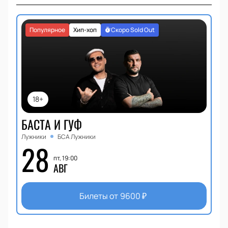
Популярное
Хип-хоп
Скоро Sold Out
18+
БАСТА И ГУФ
Лужники
БСА Лужники
28
пт, 19:00
АВГ
Билеты от
9600
₽