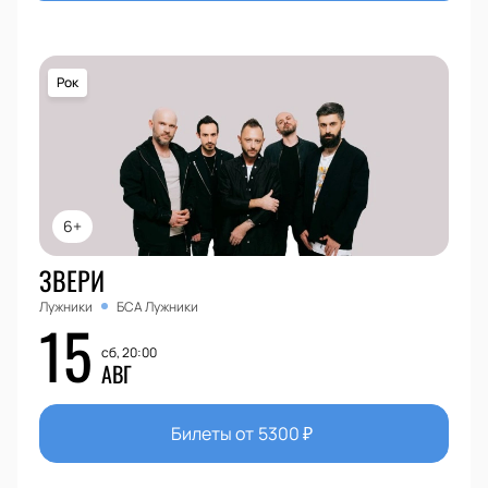
Рок
6+
ЗВЕРИ
Лужники
БСА Лужники
15
сб, 20:00
АВГ
Билеты от
5300
₽