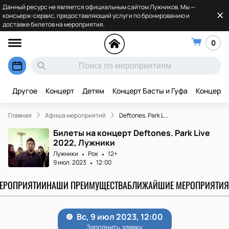
Данный ресурс не является официальным сайтом Лужников. Мы —
консьерж-сервис, предоставляющий услуги по бронированию и
доставке билетов на мероприятия.
0
Другое
Концерт
Детям
Концерт Басты и Гуфа
Концерт 
Главная
Афиша мероприятий
Deftones. Park L...
Билеты на концерт Deftones. Park Live
2022, Лужники
Лужники
Рок
12+
9 июл. 2023
12:00
МЕРОПРИЯТИИ
НАШИ ПРЕИМУЩЕСТВА
БЛИЖАЙШИЕ МЕРОПРИЯТИЯ