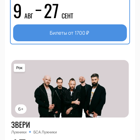
9
27
АВГ
СЕНТ
Билеты от
1700
₽
Рок
6+
ЗВЕРИ
Лужники
БСА Лужники