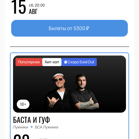
15
сб, 20:00
АВГ
Билеты от
5300
₽
Популярное
Хип-хоп
Скоро Sold Out
18+
БАСТА И ГУФ
Лужники
БСА Лужники