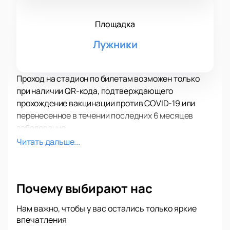
Площадка
Лужники
Проход на стадион по билетам возможен только
при наличии QR-кода, подтверждающего
прохождение вакцинации против COVID-19 или
перенесенное в течении последних 6 месяцев
заболевание.
Простой ПЦР тест не будет действовать.
Читать дальше...
Для детей до 18 лет наличие QR-кода не требуется.
Просим иметь при себе паспорт и документ,
подтверждающий возраст ребенка.
Почему выбирают нас
До встречи на турнире!
Нам важно, чтобы у вас остались только яркие
впечатления