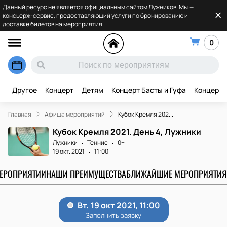
Данный ресурс не является официальным сайтом Лужников. Мы —
консьерж-сервис, предоставляющий услуги по бронированию и
доставке билетов на мероприятия.
0
Другое
Концерт
Детям
Концерт Басты и Гуфа
Концерт 
Главная
Афиша мероприятий
Кубок Кремля 202...
Кубок Кремля 2021. День 4, Лужники
Лужники
Теннис
0+
19 окт. 2021
11:00
МЕРОПРИЯТИИ
НАШИ ПРЕИМУЩЕСТВА
БЛИЖАЙШИЕ МЕРОПРИЯТИЯ