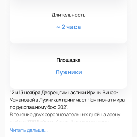
Длительность
~
2 часа
Площадка
Лужники
12 и 13 ноября Дворец гимнастики Ирины Винер-
Усмановой в Лужниках принимает Чемпионат мира
по рукопашному бою 2021.
В течение двух соревновательных дней на арену
выйдут 300 бойцов. Каждый из них намерен
проявить себя и решительно двигаться вперед к
Читать дальше...
чемпионскому титулу. Зрителям предстоит