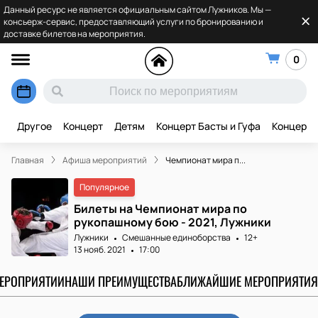
Данный ресурс не является официальным сайтом Лужников. Мы —
консьерж-сервис, предоставляющий услуги по бронированию и
доставке билетов на мероприятия.
0
Другое
Концерт
Детям
Концерт Басты и Гуфа
Концерт 
Главная
Афиша мероприятий
Чемпионат мира п...
Популярное
Билеты на Чемпионат мира по
рукопашному бою - 2021, Лужники
Лужники
Смешанные единоборства
12+
13 нояб. 2021
17:00
МЕРОПРИЯТИИ
НАШИ ПРЕИМУЩЕСТВА
БЛИЖАЙШИЕ МЕРОПРИЯТИЯ