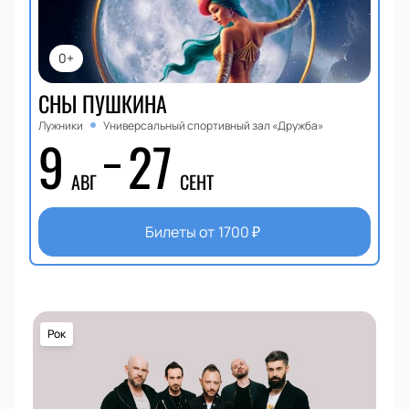
0+
СНЫ ПУШКИНА
Лужники
Универсальный спортивный зал «Дружба»
9
27
АВГ
СЕНТ
Билеты от
1700
₽
Рок