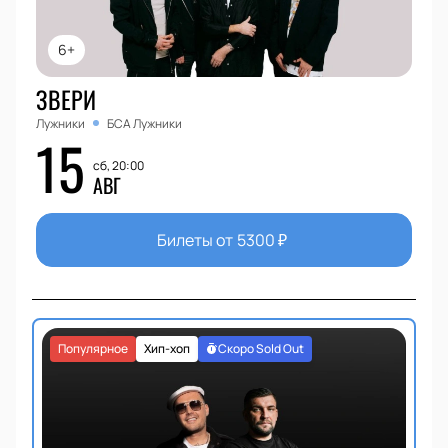
6+
ЗВЕРИ
Лужники
БСА Лужники
15
сб, 20:00
АВГ
Билеты от
5300
₽
Популярное
Хип-хоп
Скоро Sold Out