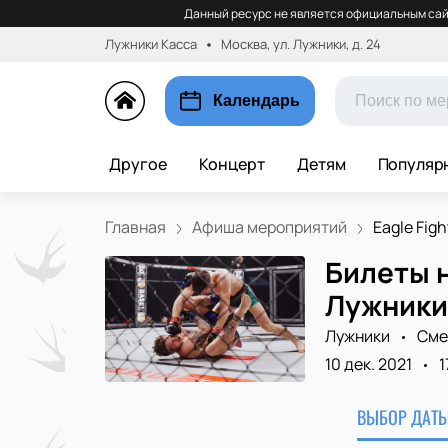
Данный ресурс не является официальным сай
Лужники Касса
Москва, ул. Лужники, д. 24
Календарь
Другое
Концерт
Детям
Популяр
Главная
Афиша мероприятий
Eagle Fight
Билеты н
Лужники
Лужники
Сме
10 дек. 2021
1
ВЫБОР ДАТЫ