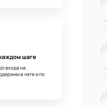
каждом шаге
до входа на
держим в чате и по