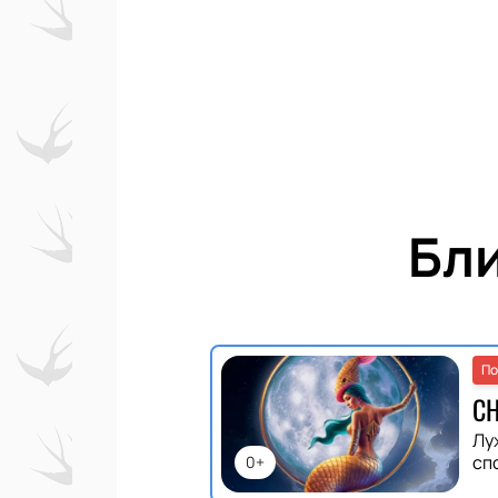
Бл
По
С
Лу
сп
0+