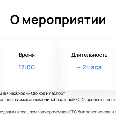
О мероприятии
Время
Длительность
17:00
~
2 часа
 18+ необходим QR-код и паспорт
 года по смешанным единоборствам EFC 43 пройдет в моско
довым в прошлом году промоушен GFC был переименован в E