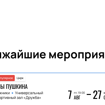
ижайшие мероприя
пулярное
Цирк
НЫ ПУШКИНА
7
27
жники
Универсальный
пт, 19:00
в
АВГ
ортивный зал «Дружба»