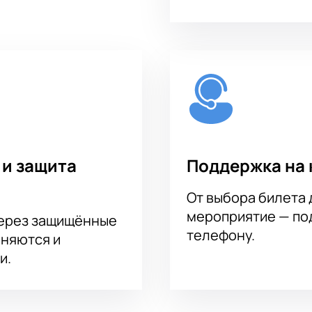
 и защита
Поддержка на 
От выбора билета 
мероприятие — под
через защищённые
телефону.
аняются и
и.