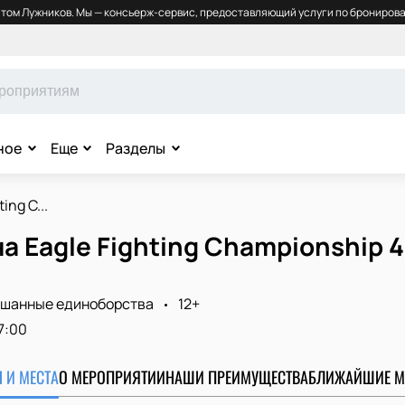
том Лужников. Мы — консьерж-сервис, предоставляющий услуги по бронирова
ное
Еще
Разделы
ing C...
а Eagle Fighting Championship 4
шанные единоборства
12+
7:00
 И МЕСТА
О МЕРОПРИЯТИИ
НАШИ ПРЕИМУЩЕСТВА
БЛИЖАЙШИЕ М