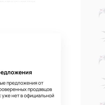
сле следующего года
атегории встретятся Фаридун
астливчик, победивший в этой
 нас Вы сможете забронировать
емени.
редложения
ые предложения от
проверенных продавцов
х уже нет в официальной