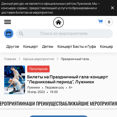
Данный ресурс не является официальным сайтом Лужников. Мы —
консьерж-сервис, предоставляющий услуги по бронированию и
доставке билетов на мероприятия.
0
Другое
Концерт
Детям
Концерт Басты и Гуфа
Концерт 
Главная
Афиша мероприятий
Праздничный гала...
Популярное
Билеты на Праздничный гала-концерт
"Ледниковый период", Лужники
Лужники
Ледовое шоу
6+
16 апр. 2022
19:00
МЕРОПРИЯТИИ
НАШИ ПРЕИМУЩЕСТВА
БЛИЖАЙШИЕ МЕРОПРИЯТИЯ