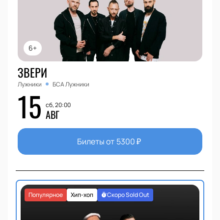
6+
ЗВЕРИ
Лужники
БСА Лужники
15
сб, 20:00
АВГ
Билеты от
5300
₽
Популярное
Хип-хоп
Скоро Sold Out