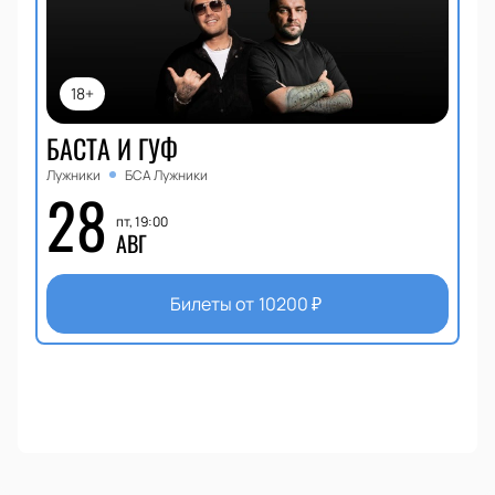
18+
БАСТА И ГУФ
Лужники
БСА Лужники
28
пт, 19:00
АВГ
Билеты от
10200
₽