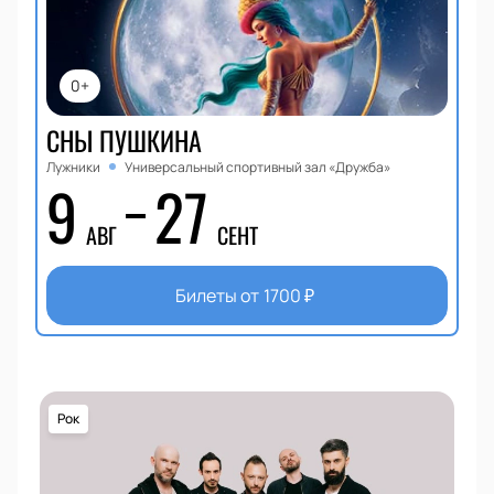
0+
СНЫ ПУШКИНА
Лужники
Универсальный спортивный зал «Дружба»
9
27
АВГ
СЕНТ
Билеты от
1700
₽
Рок