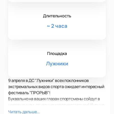
Длительность
~
2 часа
Площадка
Лужники
9 апреля в ДС "Лужники" всех поклонников
экстремальных видов спорта ожидает интересный
фестиваль "ПРОРЫВ"!
Буквально на ваших глазах спортсмены сойдут в
напряженном, отчаянном противостоянии! Именно
здесь вы узнаете, что такое воля, мастерство и
Читать дальше...