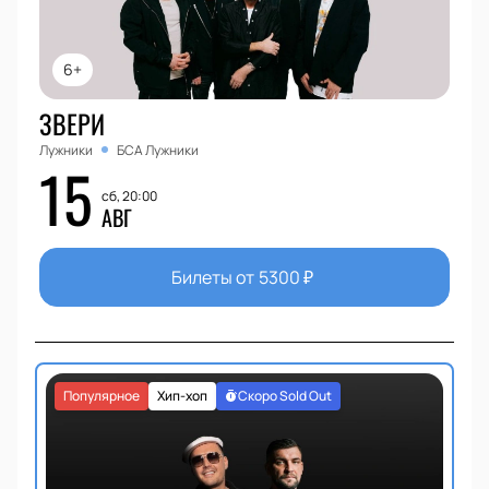
6+
ЗВЕРИ
Лужники
БСА Лужники
15
сб, 20:00
АВГ
Билеты от
5300
₽
Популярное
Хип-хоп
Скоро Sold Out