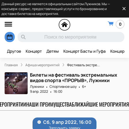
Данный ресурс не является официальным сайтом Лужников. Мы —
консьерж-сервис, предоставляющий услуги по бронированию и
доставке билетов на мероприятия.
0
Другое
Концерт
Детям
Концерт Басты и Гуфа
Концерт 
Главная
Афиша мероприятий
Фестиваль экстре...
Билеты на фестиваль экстремальных
видов спорта «ПРОРЫВ», Лужники
Лужники
Спортивное шоу
6+
9 апр. 2022
16:00
МЕРОПРИЯТИИ
НАШИ ПРЕИМУЩЕСТВА
БЛИЖАЙШИЕ МЕРОПРИЯТИЯ