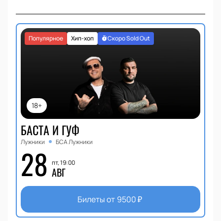
Популярное
Хип-хоп
Скоро Sold Out
18+
БАСТА И ГУФ
Лужники
БСА Лужники
28
пт, 19:00
АВГ
Билеты от
9500
₽