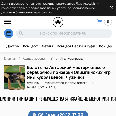
Данный ресурс не является официальным сайтом Лужников. Мы —
консьерж-сервис, предоставляющий услуги по бронированию и
доставке билетов на мероприятия.
0
Другое
Концерт
Детям
Концерт Басты и Гуфа
Концерт 
Главная
Афиша мероприятий
Яна Кудрявцева
Билеты на Авторский мастер-класс от
серебряной призёрки Олимпийских игр
Яны Кудрявцевой, Лужники
Лужники
Художественная гимнастика
0+
14 мая 2022
17:00
МЕРОПРИЯТИИ
НАШИ ПРЕИМУЩЕСТВА
БЛИЖАЙШИЕ МЕРОПРИЯТИЯ