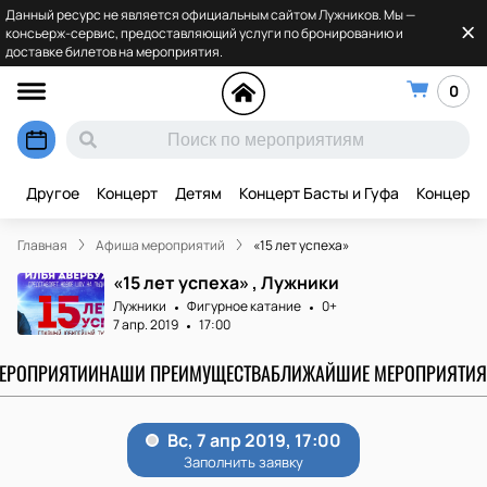
Данный ресурс не является официальным сайтом Лужников. Мы —
консьерж-сервис, предоставляющий услуги по бронированию и
доставке билетов на мероприятия.
0
Другое
Концерт
Детям
Концерт Басты и Гуфа
Концерт 
Главная
Афиша мероприятий
«15 лет успеха»
«15 лет успеха» , Лужники
Лужники
Фигурное катание
0+
7 апр. 2019
17:00
МЕРОПРИЯТИИ
НАШИ ПРЕИМУЩЕСТВА
БЛИЖАЙШИЕ МЕРОПРИЯТИЯ