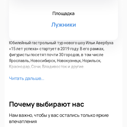
Площадка
Лужники
Юбилейный гастрольный тур нового шоу Ильи Авербуха
«15 лет успеха» стартует в 2019 году. В его рамках,
фигуристы посетят почти 30 городов, в том числе
Ярославль, Новосибирск, Новокузнецк, Норильск,
Краснодар, Сочи, Владивосток и другие.
Московское шоу пройдет с 6 по 7 апреля 2019 года на
Читать дальше...
малой спортивной арене в "Лужниках". Это будет
грандиозное ледовое шоу, в котором примут участие не
только звезды мирового фигурного катания, но и звезды
театра, кино и эстрады! Билеты уже в продаже, но их
Почему выбирают нас
количество строго ограничено!
В новом шоу выступят звёзды фигурного катания, такие
как:
Нам важно, чтобы у вас остались только яркие
Алексей Ягудин
впечатления