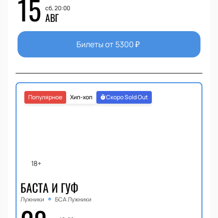
15
сб, 20:00
АВГ
Билеты от
5300
₽
Популярное
Хип-хоп
Скоро Sold Out
18+
БАСТА И ГУФ
Лужники
БСА Лужники