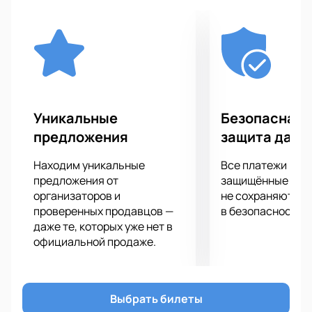
Роман Костомаров
Максим Маринин
Оксана Домнина
Максим Шабалин
Мария Петрова
Алексей Тихонов
Маргарита Дробязко
Уникальные
Безопасная 
Повилас Ванагас
предложения
защита данн
Албена Денкова и многие другие!
Находим уникальные
Все платежи про
предложения от
защищённые шлю
организаторов и
не сохраняются 
проверенных продавцов —
в безопасности.
даже те, которых уже нет в
официальной продаже.
Выбрать билеты