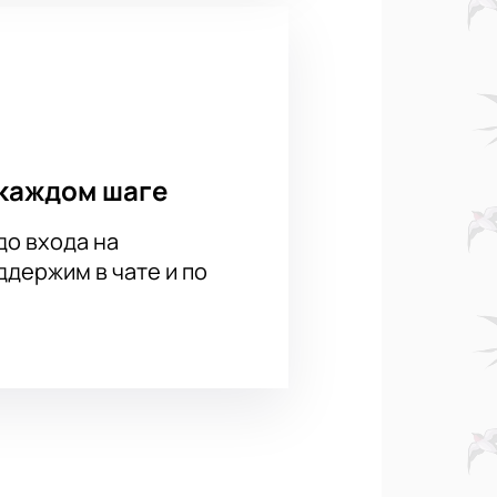
каждом шаге
до входа на
держим в чате и по