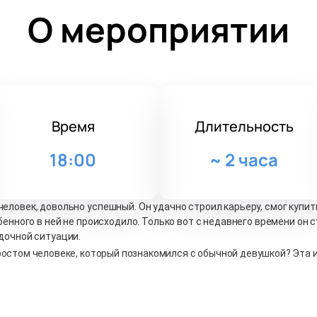
О мероприятии
Время
Длительность
18:00
~
2 часа
еловек, довольно успешный. Он удачно строил карьеру, смог купить
обенного в ней не происходило. Только вот с недавнего времени он
адочной ситуации.
ростом человеке, который познакомился с обычной девушкой? Эта 
ил будильник в 7:36. Как и всегда он проснулся, немного посидел н
 порядок. После этого он посмотрел в зеркало, собираясь идти даль
ало, подошёл ближе, руками провёл по щеке. Он даже решил улыбнут