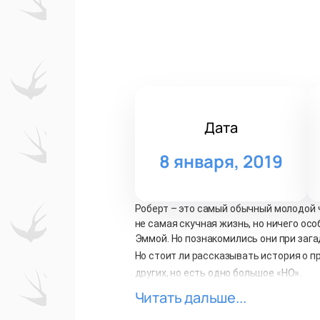
Дата
8 января, 2019
Роберт – это самый обычный молодой ч
не самая скучная жизнь, но ничего ос
Эммой. Но познакомились они при заг
Но стоит ли рассказывать история о п
других, но есть одно большое «НО».
Двадцать пятого мая у Роберта прозвон
Читать дальше...
прошёл чистить зуб и приводить себя в
не так. Роберт ещё раз глянул в зерк