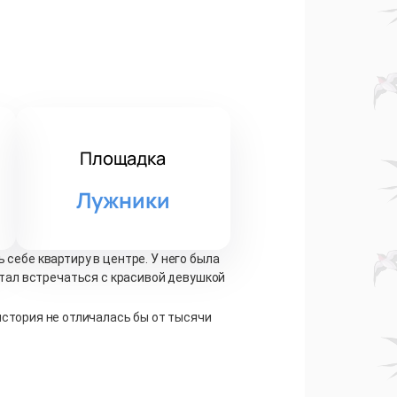
Площадка
Лужники
 себе квартиру в центре. У него была
 стал встречаться с красивой девушкой
история не отличалась бы от тысячи
а кровати, не открывая глаз. А затем
ше. Но вдруг он заметил, что что-то
ься своему отражению, но был