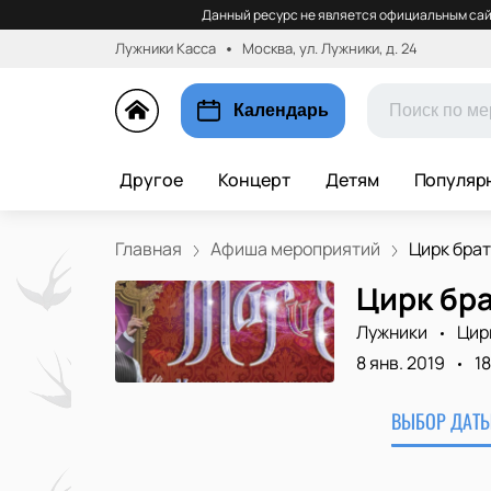
Данный ресурс не является официальным сай
Лужники Касса
Москва, ул. Лужники, д. 24
Календарь
Другое
Концерт
Детям
Популяр
Главная
Афиша мероприятий
Цирк брат
Цирк бра
Лужники
Цир
8 янв. 2019
1
ВЫБОР ДАТЫ