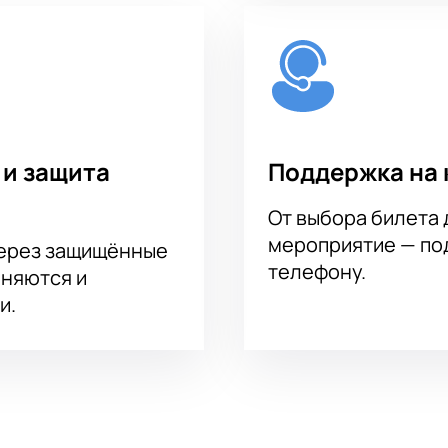
 и защита
Поддержка на 
От выбора билета 
мероприятие — под
через защищённые
телефону.
аняются и
и.