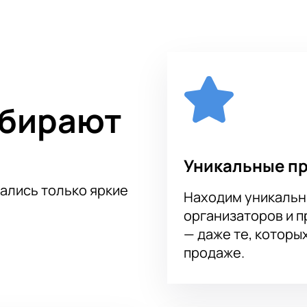
ие не повторяло движения за ним. Он попытался сделать новую гр
улось, подмигнуло глазом. От происходящего Роберту стало дурно, 
 изменилась.
апашных «МАГиЯ» удобно и просто на нашем сервисе. Не тяните с реш
апашных ждут:
ые костюмы
ыбирают
сцены МСА Лужники декорации
отехника
Уникальные п
огое другое.
тались только яркие
Находим уникальн
организаторов и 
— даже те, которы
продаже.