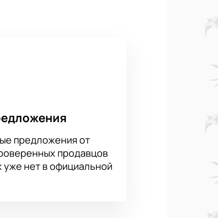
имасу, но отражение было
и он потерял сознание. Придя в себя,
ением, это шоу действительно стоит
редложения
ые предложения от
проверенных продавцов
х уже нет в официальной