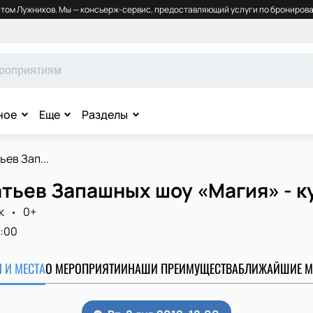
том Лужников. Мы — консьерж-сервис, предоставляющий услуги по бронирова
ное
Еще
Разделы
ьев Зап...
тьев Запашных шоу «Магия» - к
к
0+
8:00
 И МЕСТА
О МЕРОПРИЯТИИ
НАШИ ПРЕИМУЩЕСТВА
БЛИЖАЙШИЕ М