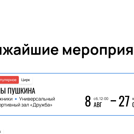
ижайшие мероприя
пулярное
Цирк
НЫ ПУШКИНА
8
27
жники
Универсальный
сб, 12:00
в
АВГ
ортивный зал «Дружба»
к