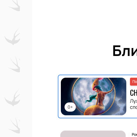
Бл
По
С
Лу
сп
0+
Ро