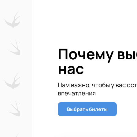
шокирован происходящим: его отражен
неподвижным. А затем он ехидно улыбн
Роберт понимает, что жизнь его круто
Заказать билеты на новое шоу братьев З
посмотреть!
Всех зрителей нового шоу братьев З
Новые усовершенствованн
Почему в
Специально созданные для 
Потрясная 3D-графика
нас
Лазерные инсталляции и пир
Новые цирковые номера и мн
Нам важно, чтобы у вас ос
впечатления
Выбрать билеты