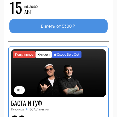
15
сб, 20:00
АВГ
Билеты от
5300
₽
Популярное
Хип-хоп
Скоро Sold Out
18+
БАСТА И ГУФ
Лужники
БСА Лужники