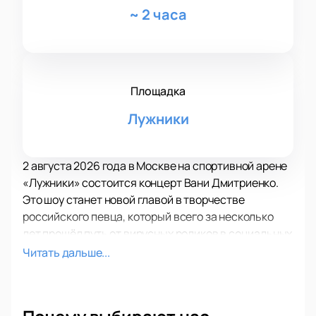
~
2 часа
Площадка
Лужники
2 августа 2026 года в Москве на спортивной арене
«Лужники» состоится концерт Вани Дмитриенко.
Это шоу станет новой главой в творчестве
российского певца, который всего за несколько
лет прошёл путь от вирусных роликов в социальных
сетях до выступления на одной из самых больших
Читать дальше...
площадок страны.
Для поклонников Ваня подготовил особенную
программу. В сет-лист войдут как главные хиты