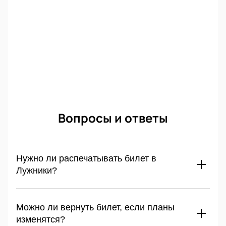
Мы гарантируем подлинность всех билетов,
представленных на нашем сайте.
Вопросы и ответы
Нужно ли распечатывать билет в
Лужники?
Нет, для входа на концерт Вани Дмитриенко достаточно
показать электронный билет на экране смартфона.
Можно ли вернуть билет, если планы
Сканеры на стадионе в Москве считывают код 2 августа
изменятся?