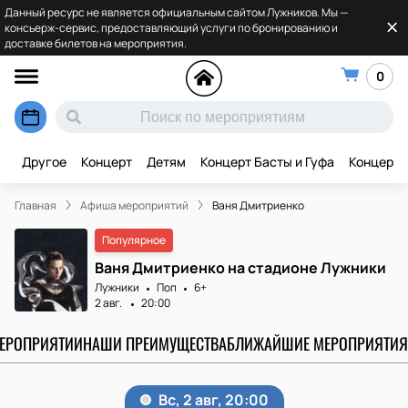
Данный ресурс не является официальным сайтом Лужников. Мы —
консьерж-сервис, предоставляющий услуги по бронированию и
доставке билетов на мероприятия.
0
Другое
Концерт
Детям
Концерт Басты и Гуфа
Концерт 
Главная
Афиша мероприятий
Ваня Дмитриенко
Популярное
Ваня Дмитриенко на стадионе Лужники
Лужники
Поп
6+
2 авг.
20:00
МЕРОПРИЯТИИ
НАШИ ПРЕИМУЩЕСТВА
БЛИЖАЙШИЕ МЕРОПРИЯТИЯ