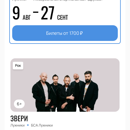
9
27
АВГ
СЕНТ
Билеты от
1700
₽
Рок
6+
ЗВЕРИ
Лужники
БСА Лужники