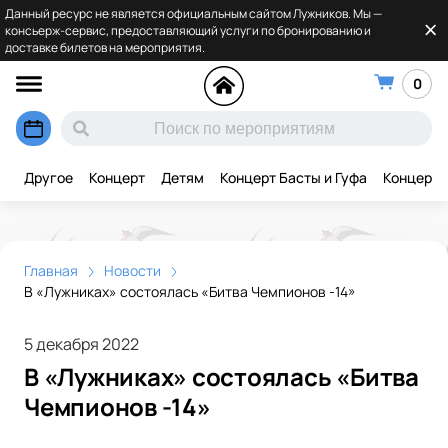
Данный ресурс не является официальным сайтом Лужников. Мы —
консьерж-сервис, предоставляющий услуги по бронированию и
доставке билетов на мероприятия.
0
Другое
Концерт
Детям
Концерт Басты и Гуфа
Концерт 
Главная
Новости
В «Лужниках» состоялась «Битва Чемпионов -14»
5 декабря 2022
В «Лужниках» состоялась «Битва
Чемпионов -14»