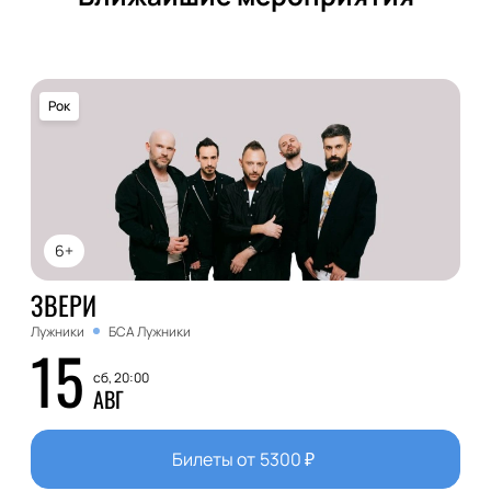
Рок
6+
ЗВЕРИ
Лужники
БСА Лужники
15
сб, 20:00
АВГ
Билеты от
5300
₽