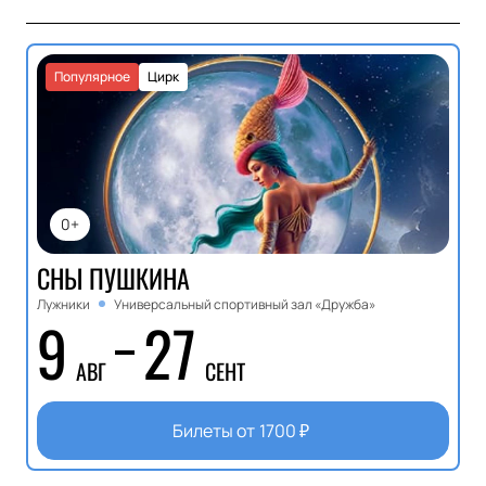
Популярное
Цирк
0+
СНЫ ПУШКИНА
Лужники
Универсальный спортивный зал «Дружба»
9
27
АВГ
СЕНТ
Билеты от
1700
₽