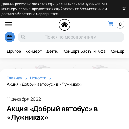
Данный ресурс не является официальным сайтом Лужников. Мы —
консьерж-сервис, предоставляющий услуги по бронированию и
доставке билетов на мероприятия.
0
Другое
Концерт
Детям
Концерт Басты и Гуфа
Концерт 
Главная
Новости
Акция «Добрый автобус» в «Лужниках»
11 декабря 2022
Акция «Добрый автобус» в
«Лужниках»