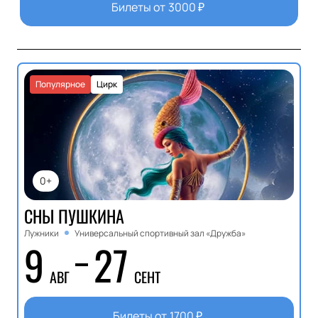
Билеты от
3000
₽
Популярное
Цирк
0+
СНЫ ПУШКИНА
Лужники
Универсальный спортивный зал «Дружба»
9
27
АВГ
СЕНТ
Билеты от
1700
₽