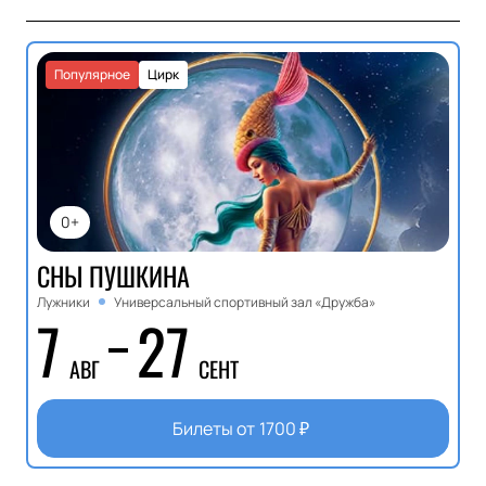
Популярное
Цирк
0+
СНЫ ПУШКИНА
Лужники
Универсальный спортивный зал «Дружба»
7
27
АВГ
СЕНТ
Билеты от
1700
₽