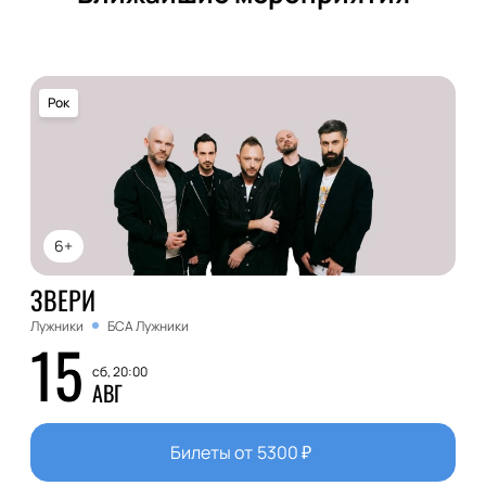
Рок
6+
ЗВЕРИ
Лужники
БСА Лужники
15
сб, 20:00
АВГ
Билеты от
5300
₽