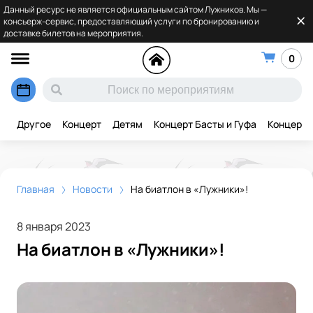
Данный ресурс не является официальным сайтом Лужников. Мы —
консьерж-сервис, предоставляющий услуги по бронированию и
доставке билетов на мероприятия.
0
Другое
Концерт
Детям
Концерт Басты и Гуфа
Концерт 
Главная
Новости
На биатлон в «Лужники»!
8 января 2023
На биатлон в «Лужники»!