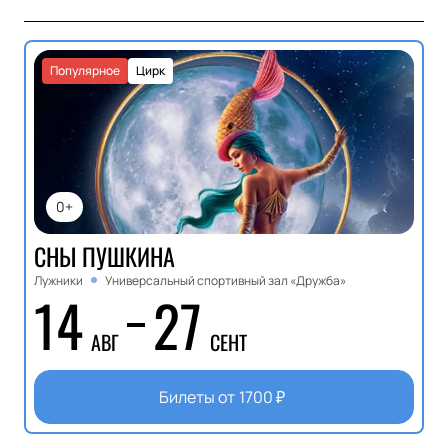
Популярное
Цирк
0+
СНЫ ПУШКИНА
Лужники
Универсальный спортивный зал «Дружба»
14
27
АВГ
СЕНТ
Билеты от
1700
₽