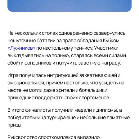
На нескольких столах одновременно развернулись
нешуточные баталии за право обладания Кубком
«Лужников»
по настольному теннису. Участники
выкладывались на полную, стараясь всеми силами
обойти соперников и получить заветную награду.
Игра получилась интригующей захватывающей и
эмоциональной, причем настолько, что усидеть на
месте не могли даже зрители и болельщики,
пришедшие поддержать своих спортсменов.
В итого финалисты получили медали и дипломы, а
победительница турнира еще и небольшие памятные
призы.
Руководство спорткомплекса выразило