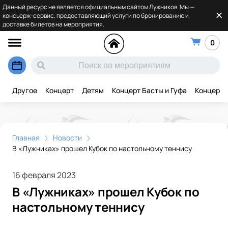
Данный ресурс не является официальным сайтом Лужников. Мы —
консьерж-сервис, предоставляющий услуги по бронированию и
доставке билетов на мероприятия.
0
Другое
Концерт
Детям
Концерт Басты и Гуфа
Концерт 
Главная
Новости
В «Лужниках» прошел Кубок по настольному теннису
16 февраля 2023
В «Лужниках» прошел Кубок по
настольному теннису