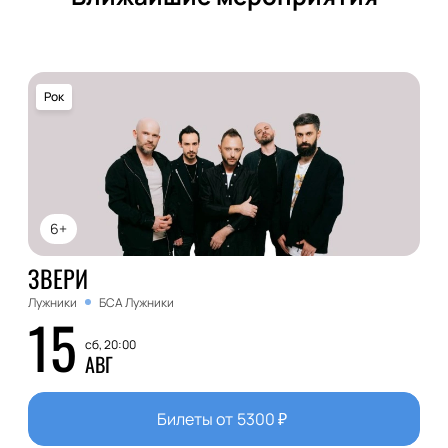
Рок
6+
ЗВЕРИ
Лужники
БСА Лужники
15
сб, 20:00
АВГ
Билеты от
5300
₽