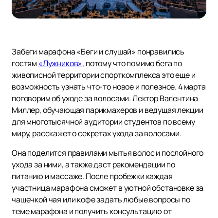
Забеги марафона «Беги и слушай» понравились
гостям
«Лужников»
, потому что помимо бега по
живописной территории спорткомплекса это еще и
возможность узнать что-то новое и полезное. 4 марта
поговорим об уходе за волосами. Лектор Валентина
Миллер, обучающая парикмахеров и ведущая лекции
для многотысячной аудитории студентов по всему
миру, расскажет о секретах ухода за волосами.
Она поделится правилами мытья волос и послойного
ухода за ними, а также даст рекомендации по
питанию и массаже. После пробежки каждая
участница марафона сможет в уютной обстановке за
чашечкой чая или кофе задать любые вопросы по
теме марафона и получить консультацию от