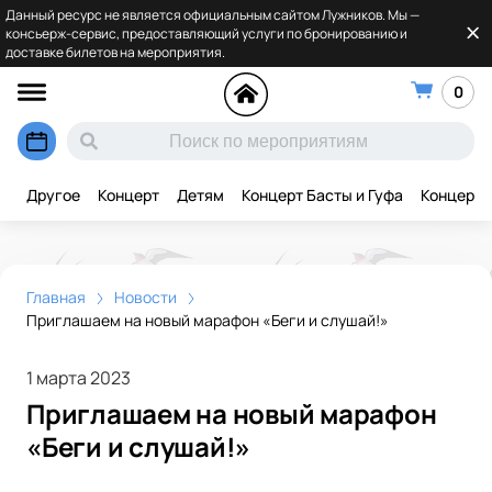
Данный ресурс не является официальным сайтом Лужников. Мы —
консьерж-сервис, предоставляющий услуги по бронированию и
доставке билетов на мероприятия.
0
Другое
Концерт
Детям
Концерт Басты и Гуфа
Концерт 
Главная
Новости
Приглашаем на новый марафон «Беги и слушай!»
1 марта 2023
Приглашаем на новый марафон
«Беги и слушай!»