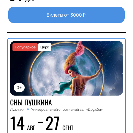
Билеты от
3000
₽
Популярное
Цирк
0+
СНЫ ПУШКИНА
Лужники
Универсальный спортивный зал «Дружба»
14
27
АВГ
СЕНТ