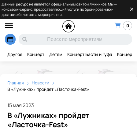
Данный ресурс не является официальным сайтом Лужников. Мы —
консьерж-сервис, предоставляющий услуги по бронированию и
доставке билетов на мероприятия.
0
Другое
Концерт
Детям
Концерт Басты и Гуфа
Концерт 
Главная
Новости
В «Лужниках» пройдет «Ласточка-Fest»
15 мая 2023
В «Лужниках» пройдет
«Ласточка-Fest»