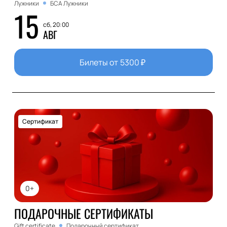
Лужники
БСА Лужники
15
сб, 20:00
АВГ
Билеты от
5300
₽
Сертификат
0+
ПОДАРОЧНЫЕ СЕРТИФИКАТЫ
Gift certificate
Подарочный сертификат