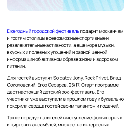
Ежегодный городской фестиваль
подарит москвичам
и гостям столицы всевозможные спортивные и
развлекательные активности, а еще море музыки,
вкусных и полезных угощений и разной ценной
информации об активном образе жизни и здоровом
питании.
Для гостей выступят Soldatov, Jony, Rock Privet, Влад
Соколовский, Егор Сесарев, 25/17. Старт программе
даст настоящий детский рок-фестиваль. Его
участники уже выступали в прошлом году и буквально
покорили сердца гостей своим талантом и подачей.
Также порадует зрителей выступление фольклорных
и цирковых ансамблей, множество интересных