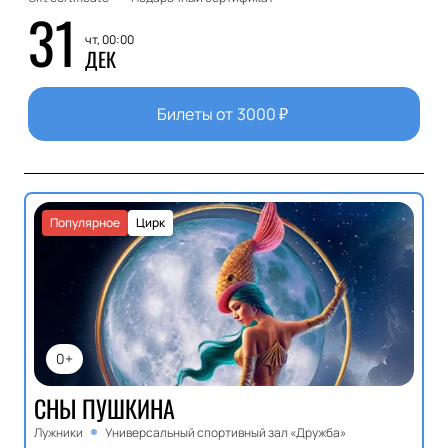
31
чт, 00:00
ДЕК
Билеты от
3000
₽
Популярное
Цирк
0+
СНЫ ПУШКИНА
Лужники
Универсальный спортивный зал «Дружба»