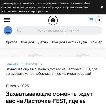
Данный ресурс не является официальным сайтом Лужников. Мы —
консьерж-сервис, предоставляющий услуги по бронированию и
доставке билетов на мероприятия.
0
Другое
Концерт
Детям
Концерт Басты и Гуфа
Концерт 
Главная
Новости
Захватывающие моменты ждут вас на Ласточка-FEST, где
вы сможете увидеть бесчисленное количество звезд!
13 июня 2023
Захватывающие моменты ждут
вас на Ласточка-FEST, где вы