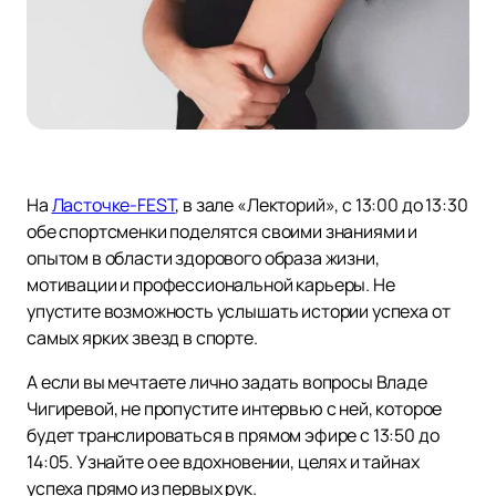
На
Ласточке-FEST
, в зале «Лекторий», с 13:00 до 13:30
обе спортсменки поделятся своими знаниями и
опытом в области здорового образа жизни,
мотивации и профессиональной карьеры. Не
упустите возможность услышать истории успеха от
самых ярких звезд в спорте.
А если вы мечтаете лично задать вопросы Владе
Чигиревой, не пропустите интервью с ней, которое
будет транслироваться в прямом эфире с 13:50 до
14:05. Узнайте о ее вдохновении, целях и тайнах
успеха прямо из первых рук.