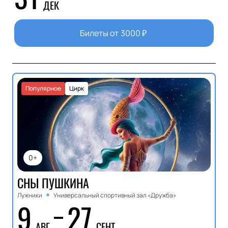
ДЕК
Билеты от
3000
₽
Популярное
Цирк
0+
СНЫ ПУШКИНА
Лужники
Универсальный спортивный зал «Дружба»
9
27
АВГ
СЕНТ