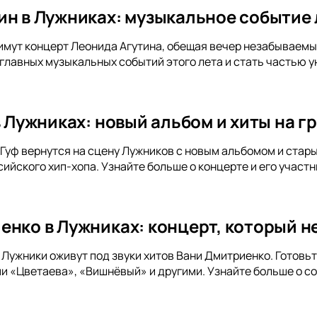
ин в Лужниках: музыкальное событие 
имут концерт Леонида Агутина, обещая вечер незабываемых 
 главных музыкальных событий этого лета и стать частью у
 в Лужниках: новый альбом и хиты на 
и Гуф вернутся на сцену Лужников с новым альбомом и стар
ийского хип-хопа. Узнайте больше о концерте и его участн
енко в Лужниках: концерт, который не
а Лужники оживут под звуки хитов Вани Дмитриенко. Готов
и «Цветаева», «Вишнёвый» и другими. Узнайте больше о с