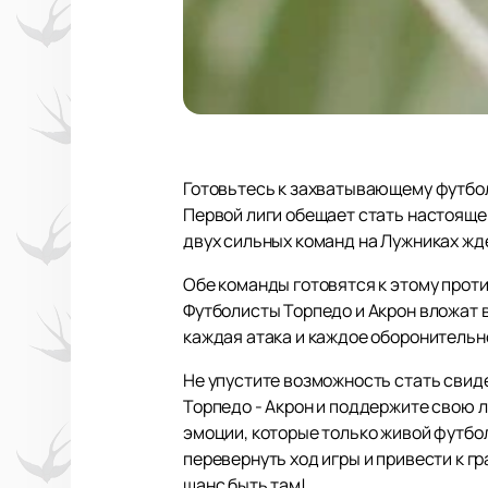
Готовьтесь к захватывающему футбол
Первой лиги обещает стать настояще
двух сильных команд на Лужниках жде
Обе команды готовятся к этому прот
Футболисты Торпедо и Акрон вложат 
каждая атака и каждое оборонительн
Не упустите возможность стать свид
Торпедо - Акрон и поддержите свою 
эмоции, которые только живой футбо
перевернуть ход игры и привести к г
шанс быть там!