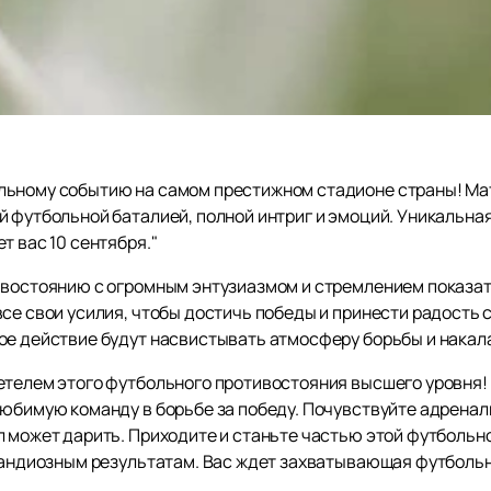
ьному событию на самом престижном стадионе страны! Мат
й футбольной баталией, полной интриг и эмоций. Уникальн
т вас 10 сентября."
ивостоянию с огромным энтузиазмом и стремлением показат
все свои усилия, чтобы достичь победы и принести радость
ое действие будут насвистывать атмосферу борьбы и накала
етелем этого футбольного противостояния высшего уровня
любимую команду в борьбе за победу. Почувствуйте адрена
л может дарить. Приходите и станьте частью этой футбольн
рандиозным результатам. Вас ждет захватывающая футбольна