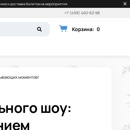
нию и доставке билетов на мероприятия.
+7 (499) 460-62-98
Корзина
:
0
тывающих моментов!
ьного шоу:
нием