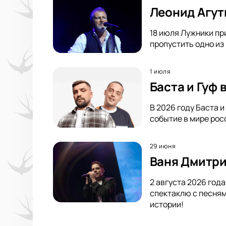
Леонид Агут
18 июля Лужники пр
пропустить одно из
1 июля
Баста и Гуф
В 2026 году Баста 
событие в мире росс
29 июня
Ваня Дмитри
2 августа 2026 год
спектаклю с песням
истории!