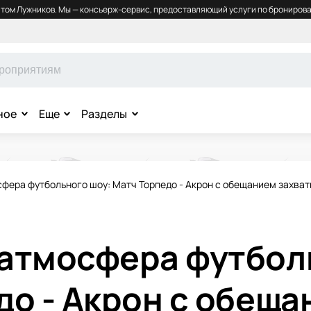
том Лужников. Мы — консьерж-сервис, предоставляющий услуги по бронирова
ное
Еще
Разделы
фера футбольного шоу: Матч Торпедо - Акрон с обещанием захва
атмосфера футбол
до - Акрон с обеща