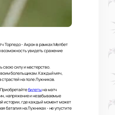
ч Торпедо - Акрон в рамках Мелбет
ая возможность увидеть сражение
ь свою силу и мастерство.
 своим болельщикам. Каждый мяч,
 страстей на поле Лужников.
! Приобретайте
билеты
на матч
лин, напряжение и незабываемые
ой истории, где каждый момент может
я баталия на Лужниках - не упустите