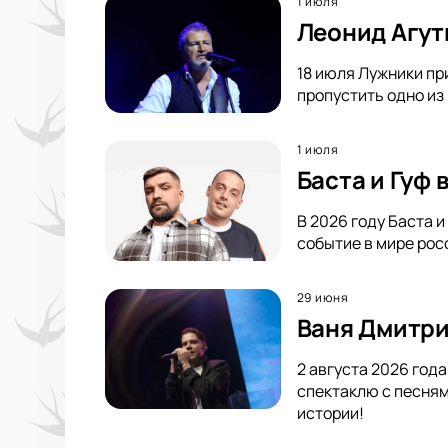
1 июля
Леонид Агут
18 июля Лужники пр
пропустить одно из
1 июля
Баста и Гуф
В 2026 году Баста 
событие в мире росс
29 июня
Ваня Дмитри
2 августа 2026 год
спектаклю с песням
истории!