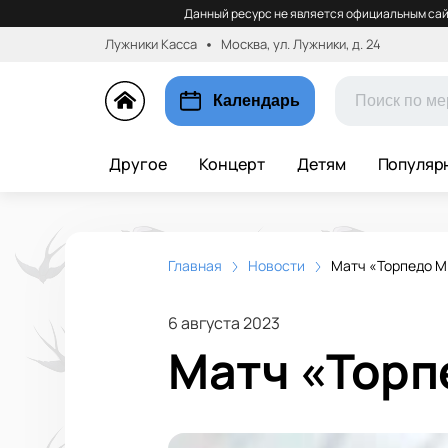
Данный ресурс не является официальным сай
Лужники Касса
Москва, ул. Лужники, д. 24
Календарь
Другое
Концерт
Детям
Популяр
Главная
Новости
Матч «Торпедо М
6 августа 2023
Матч «Торп