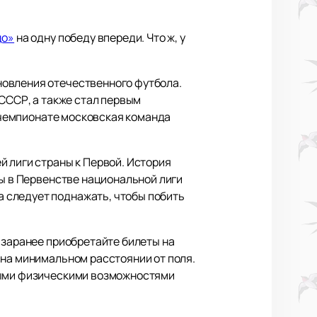
до»
на одну победу впереди. Что ж, у
новления отечественного футбола.
 СССР, а также стал первым
м чемпионате московская команда
й лиги страны к Первой. История
лы в Первенстве национальной лиги
 следует поднажать, чтобы побить
 заранее приобретайте билеты на
 на минимальном расстоянии от поля.
нными физическими возможностями