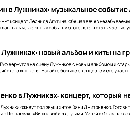
ин в Лужниках: музыкальное событие 
имут концерт Леонида Агутина, обещая вечер незабываемых 
 главных музыкальных событий этого лета и стать частью у
 в Лужниках: новый альбом и хиты на 
и Гуф вернутся на сцену Лужников с новым альбомом и стар
ийского хип-хопа. Узнайте больше о концерте и его участн
енко в Лужниках: концерт, который не
а Лужники оживут под звуки хитов Вани Дмитриенко. Готов
и «Цветаева», «Вишнёвый» и другими. Узнайте больше о с