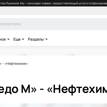
том Лужников. Мы — консьерж-сервис, предоставляющий услуги по бронирова
ное
Еще
Разделы
» - «Нефтехимик»
едо М» - «Нефтехи