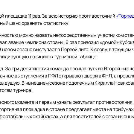
ой площадке 11 раз. За всю историю противостояний
«Торпе
ный шанс сравнять статистику!
енностью можно назвать непосредственным участником ста
вал звание чемпиона страны, 6 раз привозил «домой» Кубок
В новом сезоне выступает в Первой лиге. К слову, в текуще
 лидирующую позицию в турнирной таблице.
. За три десятилетия команда прошла путь из Второй низше
удачные выступления в ПФЛ открывают двери в ФНЛ, а прова
едыдущую. В нынешнем сезоне подопечным Кирилла Новикова
итогам турнира!
есного момента и первым узнать результат противостояния,
портивная площадка в стране предлагает места на трибунах
мфортабельных скайбоксах, а для посетителей с ограниче