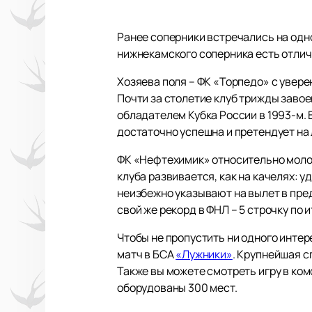
Ранее соперники встречались на одн
нижнекамского соперника есть отлич
Хозяева поля – ФК «Торпедо» с увер
Почти за столетие клуб трижды завое
обладателем Кубка России в 1993-м. 
достаточно успешна и претендует на
ФК «Нефтехимик» относительно молод
клуба развивается, как на качелях: 
неизбежно указывают на вылет в пр
свой же рекорд в ФНЛ – 5 строчку по 
Чтобы не пропустить ни одного интер
матч в БСА
«Лужники»
. Крупнейшая с
Также вы можете смотреть игру в ко
оборудованы 300 мест.