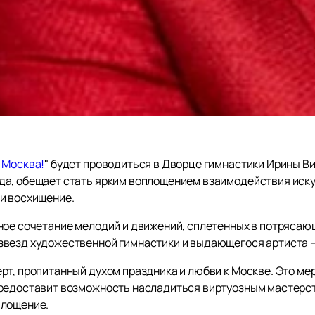
 Москва!
" будет проводиться в Дворце гимнастики Ирины В
а, обещает стать ярким воплощением взаимодействия искус
и восхищение.
ное сочетание мелодий и движений, сплетенных в потрясающ
везд художественной гимнастики и выдающегося артиста –
рт, пропитанный духом праздника и любви к Москве. Это м
предоставит возможность насладиться виртуозным мастерст
площение.