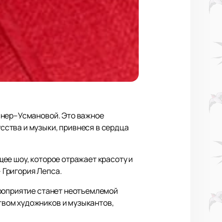
инер–Усмановой. Это важное
ства и музыки, привнеся в сердца
ее шоу, которое отражает красоту и
 Григория Лепса.
ероприятие станет неотъемлемой
вом художников и музыкантов,