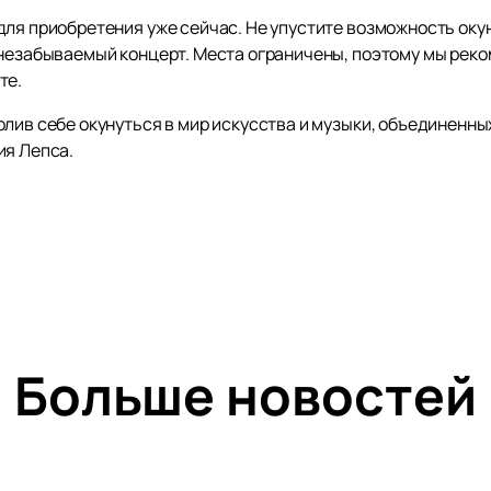
для приобретения уже сейчас. Не упустите возможность оку
 незабываемый концерт. Места ограничены, поэтому мы ре
те.
лив себе окунуться в мир искусства и музыки, объединенны
ия Лепса.
Больше новостей