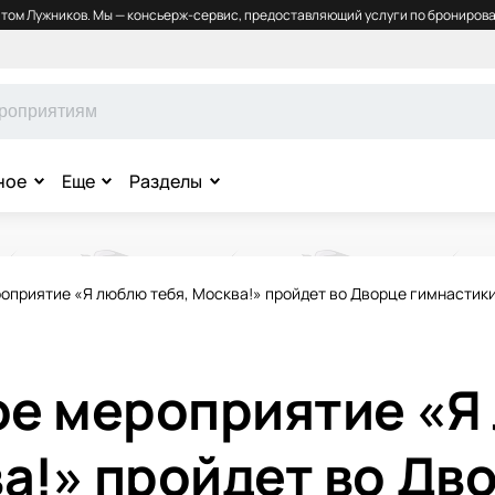
том Лужников. Мы — консьерж-сервис, предоставляющий услуги по бронирова
ное
Еще
Разделы
оприятие «Я люблю тебя, Москва!» пройдет во Дворце гимнастик
е мероприятие «Я
ва!» пройдет во Дв