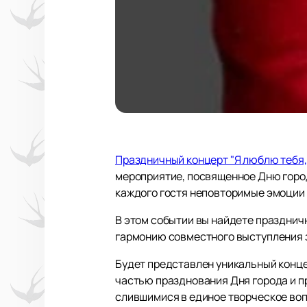
Праздничный концерт "Я люблю тебя,
мероприятие, посвященное Дню город
каждого гостя неповторимые эмоции 
В этом событии вы найдете празднич
гармонию совместного выступления з
Будет представлен уникальный конце
частью празднования Дня города и 
слившимися в единое творческое во