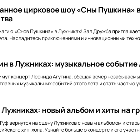
анное цирковое шоу «Сны Пушкина» в
тва
магию «Снов Пушкина» в Лужниках! Зал Дружба приглашает
эта. Насладитесь приключениями и инновационными техно
ин в Лужниках: музыкальное событие 
имут концерт Леонида Агутина, обещая вечер незабываемых 
 главных музыкальных событий этого лета и стать частью у
 в Лужниках: новый альбом и хиты на 
и Гуф вернутся на сцену Лужников с новым альбомом и стар
ийского хип-хопа. Узнайте больше о концерте и его участн