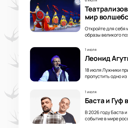
6 июля
Театрализов
мир волшебс
Откройте для себя 
образы великого по
1 июля
Леонид Агут
18 июля Лужники пр
пропустить одно из
1 июля
Баста и Гуф
В 2026 году Баста 
событие в мире росс