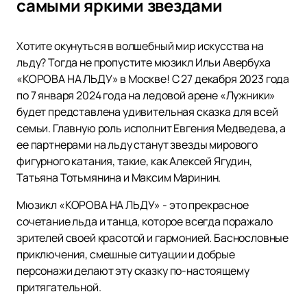
самыми яркими звездами
Хотите окунуться в волшебный мир искусства на
льду? Тогда не пропустите мюзикл Ильи Авербуха
«КОРОВА НА ЛЬДУ» в Москве! С 27 декабря 2023 года
по 7 января 2024 года на ледовой арене «Лужники»
будет представлена удивительная сказка для всей
семьи. Главную роль исполнит Евгения Медведева, а
ее партнерами на льду станут звезды мирового
фигурного катания, такие, как Алексей Ягудин,
Татьяна Тотьмянина и Максим Маринин.
Мюзикл «КОРОВА НА ЛЬДУ» - это прекрасное
сочетание льда и танца, которое всегда поражало
зрителей своей красотой и гармонией. Баснословные
приключения, смешные ситуации и добрые
персонажи делают эту сказку по-настоящему
притягательной.