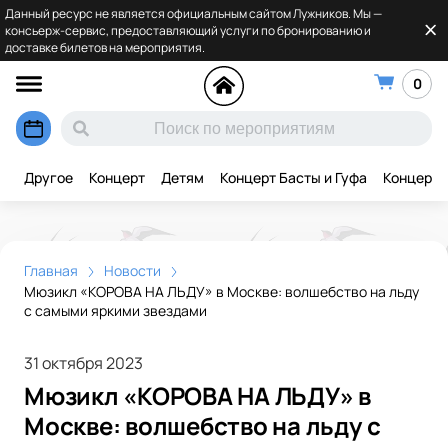
Данный ресурс не является официальным сайтом Лужников. Мы —
консьерж-сервис, предоставляющий услуги по бронированию и
доставке билетов на мероприятия.
0
Другое
Концерт
Детям
Концерт Басты и Гуфа
Концерт 
Главная
Новости
Мюзикл «КОРОВА НА ЛЬДУ» в Москве: волшебство на льду
с самыми яркими звездами
31 октября 2023
Мюзикл «КОРОВА НА ЛЬДУ» в
Москве: волшебство на льду с