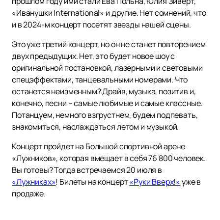
прошлом году ими стали Ева Польна, Юлия Зиверт,
«Иванушки International» и другие. Нет сомнений, что
и в 2024-м концерт посетят звезды нашей сцены.
Это уже третий концерт, но он не станет повторением
двух предыдущих. Нет, это будет новое шоу с
оригинальной постановкой, лазерными и световыми
спецэффектами, танцевальными номерами. Что
останется неизменным? Драйв, музыка, позитив и,
конечно, песни – самые любимые и самые классные.
Потанцуем, немного взгрустнем, будем подпевать,
знакомиться, наслаждаться летом и музыкой.
Концерт пройдет на Большой спортивной арене
«Лужников», которая вмещает в себя 76 800 человек.
Вы готовы? Тогда встречаемся 20 июля в
«Лужниках»
! Билеты на концерт
«Руки Вверх!»
уже в
продаже.