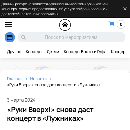
Данный ресурс не является официальным сайтом Лужников. Мы —
консьерж-сервис, предоставляющий услуги по бронированию и
доставке билетов на мероприятия.
0
Другое
Концерт
Детям
Концерт Басты и Гуфа
Концерт 
Главная
Новости
«Руки Вверх!» снова даст концерт в «Лужниках»
3 марта 2024
«Руки Вверх!» снова даст
концерт в «Лужниках»