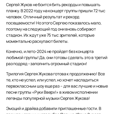
Сергей Жуков не боится бить рекорды и повышать
планку. В 2022 году на концерт группы пришли 72 тыс
человек. Отличный результат и рекорд
посещаемости! Но этого Сергею показалось мало,
поэтому на следующий год они вновь собирают
стадион. Их ждут уже 75 тыс зрителей, которые
моментально раскупают билеты.
Конечно, и лето-2024 не пройдет без концерта
любимой группы! Да, они готовы сделать это в третий
раз подряд –заполнить огромный стадион!
Трилогия Сергея Жукова готова к продолжению! Все
те, кто не успел, или успел, но хочет насладиться
первоклассным шоу еще раз – для вас лучшие и новые
песни группы «Руки Вверх!» в живом исполнении
легенды популярной музыки Сергея Жукова!
Эмоций и драйва добавили приглашенные гости. В