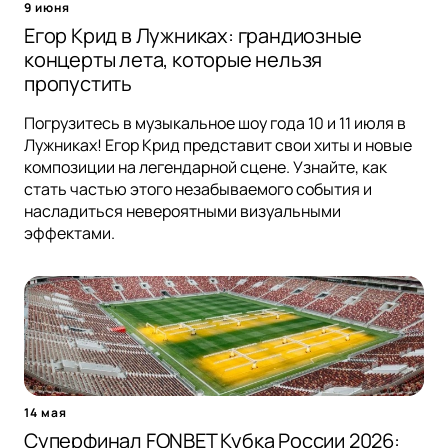
9 июня
Егор Крид в Лужниках: грандиозные
концерты лета, которые нельзя
пропустить
Погрузитесь в музыкальное шоу года 10 и 11 июля в
Лужниках! Егор Крид представит свои хиты и новые
композиции на легендарной сцене. Узнайте, как
стать частью этого незабываемого события и
насладиться невероятными визуальными
эффектами.
14 мая
Суперфинал FONBET Кубка России 2026: