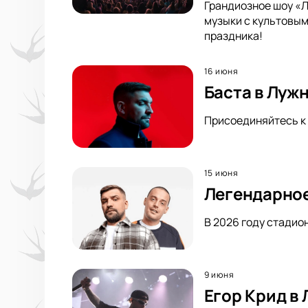
Грандиозное шоу «Л
музыки с культовым
праздника!
16 июня
Баста в Луж
Присоединяйтесь к 
15 июня
Легендарное
В 2026 году стадио
9 июня
Егор Крид в