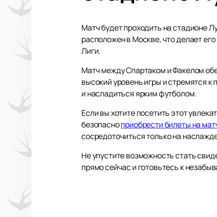
Матч будет проходить на стадионе Л
расположен в Москве, что делает ег
Лиги.
Матч между Спартаком и Факелом об
высокий уровень игры и стремятся к
и насладиться ярким футболом.
Если вы хотите посетить этот увлека
безопасно
приобрести билеты на мат
сосредоточиться только на наслажде
Не упустите возможность стать свид
прямо сейчас и готовьтесь к незабы