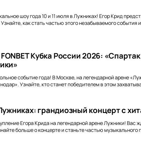
альное шоу года 10 и 11 июля в Лужниках! Егор Крид предс
 Узнайте, как стать частью этого незабываемого события
FONBET Кубка России 2026: «Спартак
ники»
ольное событие года! В Москве, на легендарной арене «Лу
одар». Узнайте, кто станет победителем в этом захватыв
 Лужниках: грандиозный концерт с хи
упление Егора Крида на легендарной арене Лужники! Вас жд
знайте больше о концерте и станьте частью музыкального 