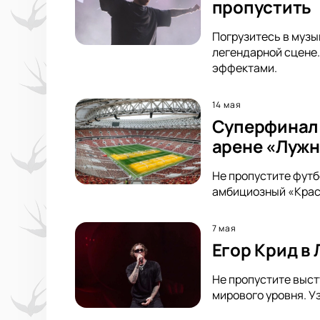
пропустить
Погрузитесь в музык
легендарной сцене.
эффектами.
14 мая
Суперфинал 
арене «Луж
Не пропустите футб
амбициозный «Красн
7 мая
Егор Крид в
Не пропустите выст
мирового уровня. У