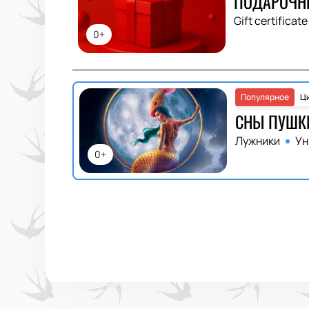
ПОДАРОЧН
Gift certificate
0+
Популярное
Ц
СНЫ ПУШК
Лужники
Ун
0+