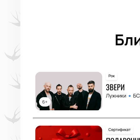
Бл
Рок
ЗВЕРИ
Лужники
БС
6+
Сертификат