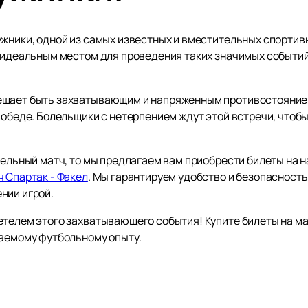
ужники, одной из самых известных и вместительных спортив
о идеальным местом для проведения таких значимых событий
ещает быть захватывающим и напряженным противостояние
 победе. Болельщики с нетерпением ждут этой встречи, что
тельный матч, то мы предлагаем вам приобрести билеты на на
ч Спартак - Факел
. Мы гарантируем удобство и безопасность
нии игрой.
етелем этого захватывающего события! Купите билеты на ма
ваемому футбольному опыту.