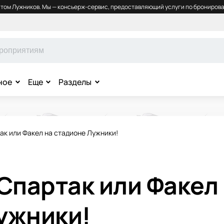
том Лужников. Мы — консьерж-сервис, предоставляющий услуги по бронирова
ное
Еще
Разделы
ак или Факел на стадионе Лужники!
Спартак или Факел
ужники!