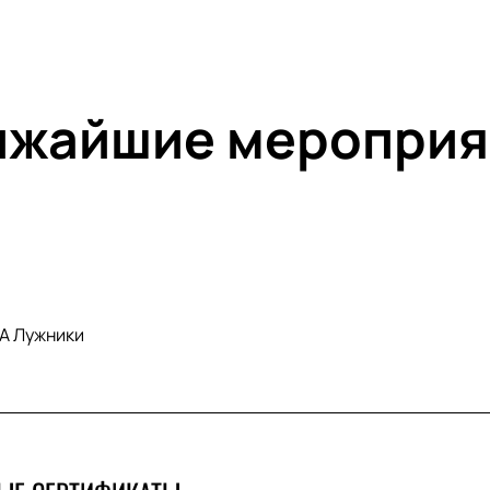
ижайшие мероприя
А Лужники