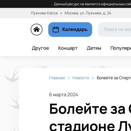
Данный ресурс не является официальным сай
Лужники Касса
Москва, ул. Лужники, д. 24
Календарь
Другое
Концерт
Детям
Популяр
Главная
Новости
Болейте за Спарт
6 марта 2024
Болейте за 
стадионе Л