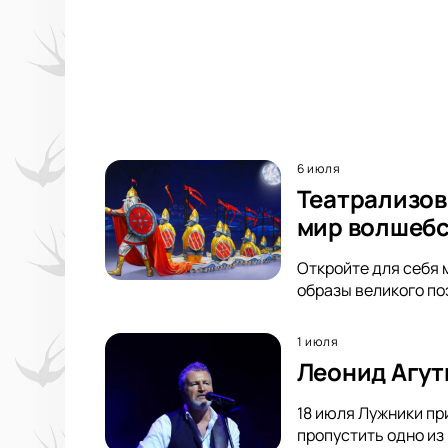
6 июля
Театрализов
мир волшебс
Откройте для себя 
образы великого по
1 июля
Леонид Агут
18 июля Лужники пр
пропустить одно из