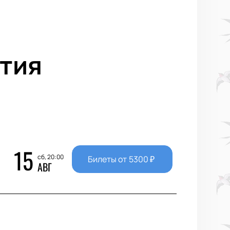
тия
15
сб, 20:00
Билеты от
5300
₽
АВГ