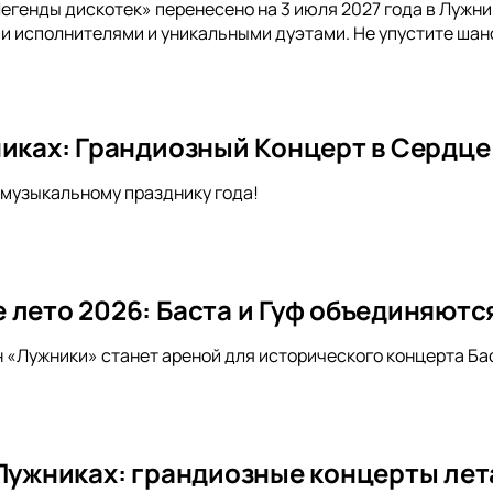
егенды дискотек» перенесено на 3 июля 2027 года в Лужн
и исполнителями и уникальными дуэтами. Не упустите шан
никах: Грандиозный Концерт в Сердц
музыкальному празднику года!
 лето 2026: Баста и Гуф объединяютс
н «Лужники» станет ареной для исторического концерта Бас
 Лужниках: грандиозные концерты лет