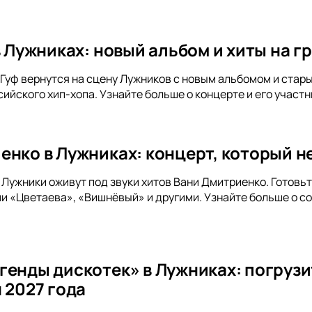
 в Лужниках: новый альбом и хиты на 
и Гуф вернутся на сцену Лужников с новым альбомом и стар
ийского хип-хопа. Узнайте больше о концерте и его участн
енко в Лужниках: концерт, который не
а Лужники оживут под звуки хитов Вани Дмитриенко. Готов
и «Цветаева», «Вишнёвый» и другими. Узнайте больше о с
генды дискотек» в Лужниках: погрузи
 2027 года