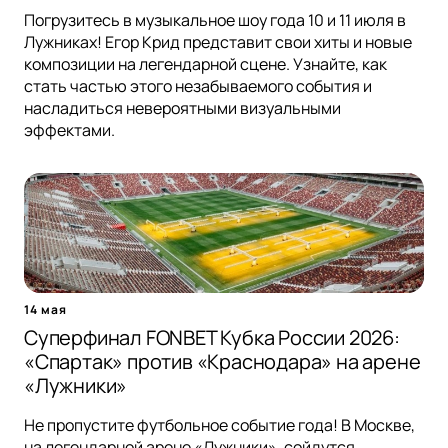
Погрузитесь в музыкальное шоу года 10 и 11 июля в
Лужниках! Егор Крид представит свои хиты и новые
композиции на легендарной сцене. Узнайте, как
стать частью этого незабываемого события и
насладиться невероятными визуальными
эффектами.
14 мая
Суперфинал FONBET Кубка России 2026:
«Спартак» против «Краснодара» на арене
«Лужники»
Не пропустите футбольное событие года! В Москве,
на легендарной арене «Лужники», сойдутся