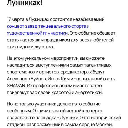
Лужниках!
17 марта в Лужниках состоится незабываемый
концерт звезд танцевального спорта и
художественной гимнастики
. Это событие обещает
стать настоящим праздником для всех любителей
этих видов искусства.
На этом уникальном мероприятии вы сможете
насладиться выступлениями самых талантливых
спортсменов и артистов, среди которых будут
Александр Буйнов, Игорь Ким и специальный гость
SHAMAN. Их профессионализм и мастерство
привлекут вас своей красотой и энергетикой.
Но не только участники делают это событие
особенным. Отличительной чертой концерта
является его площадка - Лужники. Этот исторический
стадион, расположенный в самом сердце Москвы,