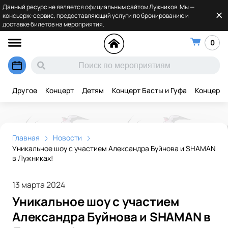
Данный ресурс не является официальным сайтом Лужников. Мы —
консьерж-сервис, предоставляющий услуги по бронированию и
доставке билетов на мероприятия.
0
Другое
Концерт
Детям
Концерт Басты и Гуфа
Концерт 
Главная
Новости
Уникальное шоу с участием Александра Буйнова и SHAMAN
в Лужниках!
13 марта 2024
Уникальное шоу с участием
Александра Буйнова и SHAMAN в