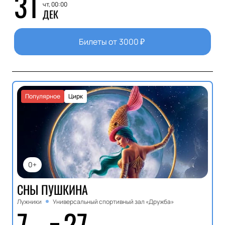
31
чт, 00:00
ДЕК
Билеты от
3000
₽
Популярное
Цирк
0+
СНЫ ПУШКИНА
Лужники
Универсальный спортивный зал «Дружба»
7
27