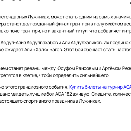
в легендарных Лужниках, может стать одним из самых значи
ера станет долгожданный финал гран-при в полутяжёлом в
ко пояс гран-при, но и вакантный титул, что добавляет инт
я Абдул-Азиз Абдулвахабов и Али Абдулхаликов. Их поедино
же ожидает Али «Халк» Багов. Этот бой обещает стать наст
ем станет реванш между Юсуфом Раисовым и Артёмом Резн
третятся в клетке, чтобы определить сильнейшего.
ью этого грандиозного события.
Купить билеты на турнир АСА
шанс увидеть лучшие бои ACA 182 вживую. Спешите, количес
настоящего спортивного праздника в Лужниках.