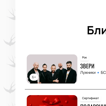
Бл
Рок
ЗВЕРИ
Лужники
БС
6+
Сертификат