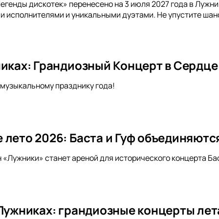
егенды дискотек» перенесено на 3 июля 2027 года в Лужн
и исполнителями и уникальными дуэтами. Не упустите шан
никах: Грандиозный Концерт в Сердц
музыкальному празднику года!
 лето 2026: Баста и Гуф объединяютс
н «Лужники» станет ареной для исторического концерта Бас
 Лужниках: грандиозные концерты лет