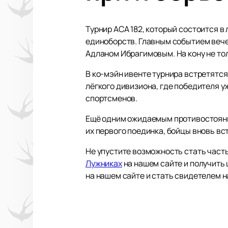
Турнир ACA 182, который состоится 
единоборств. Главным событием веч
Адланом Ибрагимовым. На кону не толь
В ко-мэйн ивенте турнира встретятс
лёгкого дивизиона, где победителя у
спортсменов.
Ещё одним ожидаемым противостояни
их первого поединка, бойцы вновь вс
Не упустите возможность стать част
Лужниках
на нашем сайте и получить 
на нашем сайте и стать свидетелем 