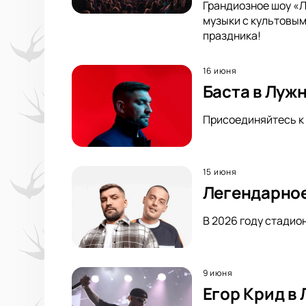
Грандиозное шоу «Л
музыки с культовым
праздника!
16 июня
Баста в Луж
Присоединяйтесь к 
15 июня
Легендарное
В 2026 году стадио
9 июня
Егор Крид в