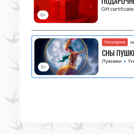
ПОДАРОЧН
Gift certificate
0+
Популярное
Ц
СНЫ ПУШК
Лужники
Ун
0+