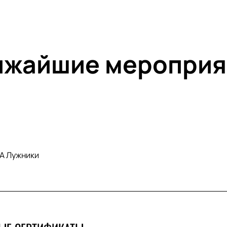
ижайшие мероприя
А Лужники