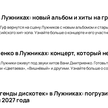
 в Лужниках: новый альбом и хиты на 
и Гуф вернутся на сцену Лужников с новым альбомом и стар
ийского хип-хопа. Узнайте больше о концерте и его участн
енко в Лужниках: концерт, который не
а Лужники оживут под звуки хитов Вани Дмитриенко. Готов
и «Цветаева», «Вишнёвый» и другими. Узнайте больше о с
генды дискотек» в Лужниках: погрузи
 2027 года