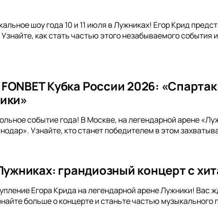
альное шоу года 10 и 11 июля в Лужниках! Егор Крид предс
 Узнайте, как стать частью этого незабываемого события
FONBET Кубка России 2026: «Спартак
ники»
ольное событие года! В Москве, на легендарной арене «Лу
одар». Узнайте, кто станет победителем в этом захватыв
 Лужниках: грандиозный концерт с хи
упление Егора Крида на легендарной арене Лужники! Вас жд
знайте больше о концерте и станьте частью музыкального 