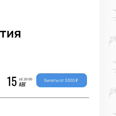
тия
15
сб, 20:00
Билеты от
5300
₽
АВГ