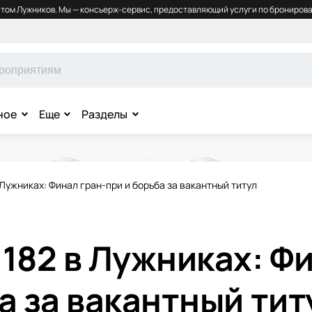
том Лужников. Мы — консьерж-сервис, предоставляющий услуги по бронирова
ное
Еще
Разделы
 Лужниках: Финал гран-при и борьба за вакантный титул
182 в Лужниках: Фи
а за вакантный тит