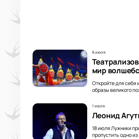
6 июля
Театрализов
мир волшебс
Откройте для себя 
образы великого по
1 июля
Леонид Агут
18 июля Лужники пр
пропустить одно из