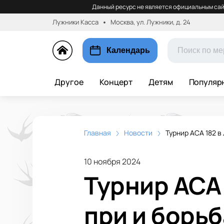
Данный ресурс не является официальным сай
Лужники Касса
Москва, ул. Лужники, д. 24
Календарь
Другое
Концерт
Детям
Популяр
Главная
Новости
Турнир ACA 182 в
10 ноября 2024
Турнир ACA 
при и борьб