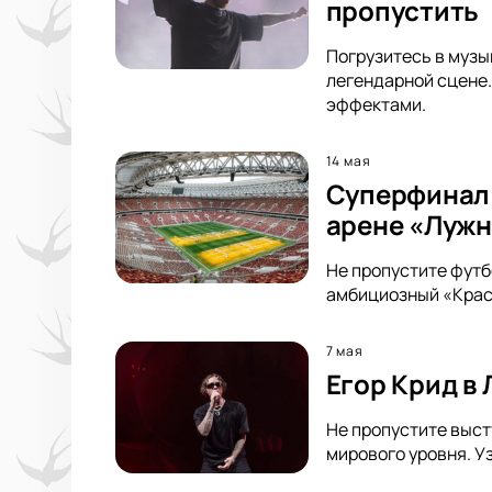
пропустить
Погрузитесь в музык
легендарной сцене.
эффектами.
14 мая
Суперфинал 
арене «Луж
Не пропустите футб
амбициозный «Красн
7 мая
Егор Крид в
Не пропустите выст
мирового уровня. У