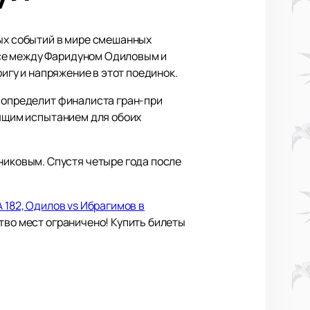
мых событий в мире смешанных
есе между Фаридуном Одиловым и
ригу и напряжение в этот поединок.
к определит финалиста гран-при
оящим испытанием для обоих
иковым. Спустя четыре года после
 182, Одилов vs Ибрагимов в
тво мест ограничено! Купить билеты