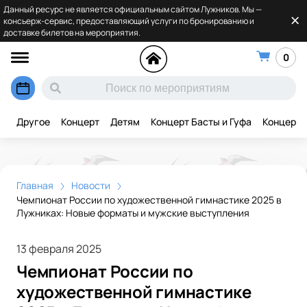
Данный ресурс не является официальным сайтом Лужников. Мы —
консьерж-сервис, предоставляющий услуги по бронированию и
доставке билетов на мероприятия.
0
Другое
Концерт
Детям
Концерт Басты и Гуфа
Концерт 
Главная
Новости
Чемпионат России по художественной гимнастике 2025 в
Лужниках: Новые форматы и мужские выступления
13 февраля 2025
Чемпионат России по
художественной гимнастике