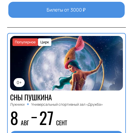
Билеты от
3000
₽
Популярное
Цирк
0+
СНЫ ПУШКИНА
Лужники
Универсальный спортивный зал «Дружба»
8
27
АВГ
СЕНТ