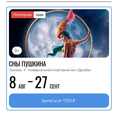
Популярное
Цирк
0+
СНЫ ПУШКИНА
Лужники
Универсальный спортивный зал «Дружба»
8
27
АВГ
СЕНТ
Билеты от
1700
₽