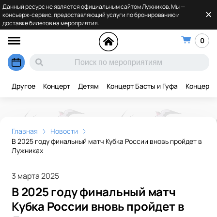
Данный ресурс не является официальным сайтом Лужников. Мы —
консьерж-сервис, предоставляющий услуги по бронированию и
доставке билетов на мероприятия.
0
Другое
Концерт
Детям
Концерт Басты и Гуфа
Концерт 
Главная
Новости
В 2025 году финальный матч Кубка России вновь пройдет в
Лужниках
3 марта 2025
В 2025 году финальный матч
Кубка России вновь пройдет в