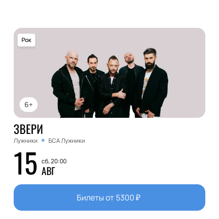
Рок
6+
ЗВЕРИ
Лужники
БСА Лужники
15
сб, 20:00
АВГ
Билеты от
5300
₽