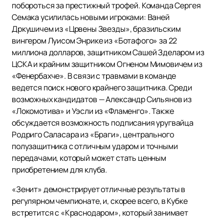
побороться за престижный трофей. Команда Сергея
Семака усилилась новыми игроками: Ваней
Дркушичем из «Црвены Звезды», бразильским
вингером Луисом Энрике из «Ботафого» за 22
миллиона долларов, защитником Сашей Зделаром из
ЦСКА и крайним защитником Огненом Мимовичем из
«Фенербахче». В связи с травмами в команде
ведется поиск нового крайнего защитника. Среди
возможных кандидатов — Александр Сильянов из
«Локомотива» и Уэсли из «Фламенго». Также
обсуждается возможность подписания уругвайца
Родриго Саласара из «Браги», центрального
полузащитника с отличным ударом и точными
передачами, который может стать ценным
приобретением для клуба.
«Зенит» демонстрирует отличные результаты в
регулярном чемпионате, и, скорее всего, в Кубке
встретится с «Краснодаром», который занимает