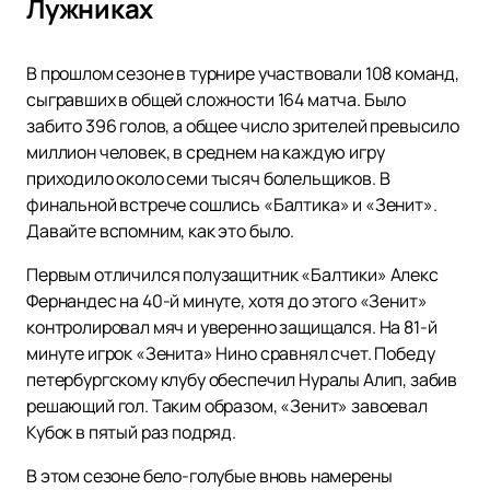
Лужниках
В прошлом сезоне в турнире участвовали 108 команд,
сыгравших в общей сложности 164 матча. Было
забито 396 голов, а общее число зрителей превысило
миллион человек, в среднем на каждую игру
приходило около семи тысяч болельщиков. В
финальной встрече сошлись «Балтика» и «Зенит».
Давайте вспомним, как это было.
Первым отличился полузащитник «Балтики» Алекс
Фернандес на 40-й минуте, хотя до этого «Зенит»
контролировал мяч и уверенно защищался. На 81-й
минуте игрок «Зенита» Нино сравнял счет. Победу
петербургскому клубу обеспечил Нуралы Алип, забив
решающий гол. Таким образом, «Зенит» завоевал
Кубок в пятый раз подряд.
В этом сезоне бело-голубые вновь намерены