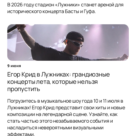
В 2026 году стадион «Лужники» станет ареной для
исторического концерта Басты и Гуфа.
9 июня
Егор Крид в Лужниках: грандиозные
концерты лета, которые нельзя
пропустить
Погрузитесь в музыкальное шоу года 10 и 11 июля в
Лужниках! Егор Крид представит свои хиты и новые
композиции на легендарной сцене. Узнайте, как
стать частью этого незабываемого события и
насладиться невероятными визуальными
эффектами.