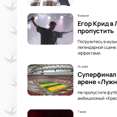
9 июня
Егор Крид в
пропустить
Погрузитесь в музык
легендарной сцене.
эффектами.
14 мая
Суперфинал 
арене «Луж
Не пропустите футб
амбициозный «Красн
7 мая