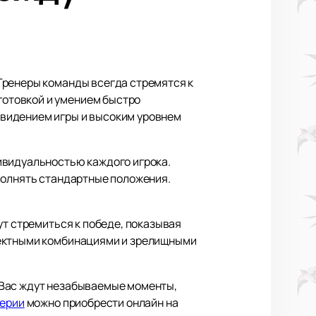
Тренеры команды всегда стремятся к
отовкой и умением быстро
 видением игры и высоким уровнем
ивидуальностью каждого игрока.
полнять стандартные положения.
ут стремиться к победе, показывая
фектными комбинациями и зрелищными
 Вас ждут незабываемые моменты,
герии
можно приобрести онлайн на