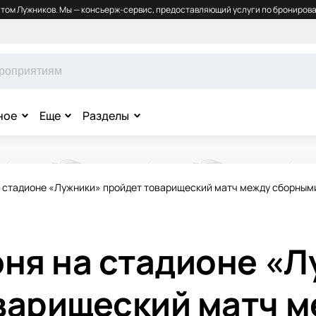
том Лужников. Мы — консьерж-сервис, предоставляющий услуги по бронирова
ное
Еще
Разделы
а стадионе «Лужники» пройдет товарищеский матч между сборным
юня на стадионе «
варищеский матч 