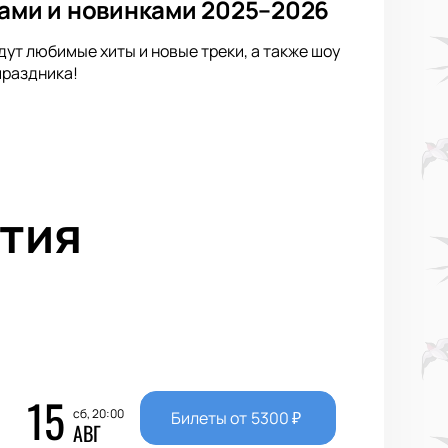
тами и новинками 2025–2026
ут любимые хиты и новые треки, а также шоу
праздника!
тия
15
сб, 20:00
Билеты от
5300
₽
АВГ