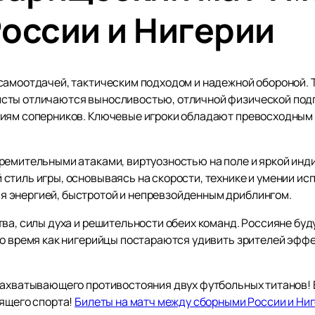
оссии и Нигерии
самоотдачей, тактическим подходом и надежной обороной. 
сты отличаются выносливостью, отличной физической подг
гиям соперников. Ключевые игроки обладают превосходным
ремительными атаками, виртуозностью на поле и яркой инд
стиль игры, основываясь на скорости, технике и умении ис
 энергией, быстротой и непревзойденным дриблингом.
ва, силы духа и решительности обеих команд. Россияне буд
 то время как нигерийцы постараются удивить зрителей эф
захватывающего противостояния двух футбольных титанов!
оящего спорта!
Билеты на матч между сборными России и Ни