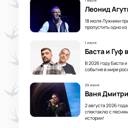
1 июля
Леонид Агут
18 июля Лужники пр
пропустить одно из
1 июля
Баста и Гуф
В 2026 году Баста 
событие в мире росс
29 июня
Ваня Дмитри
2 августа 2026 год
спектаклю с песням
истории!