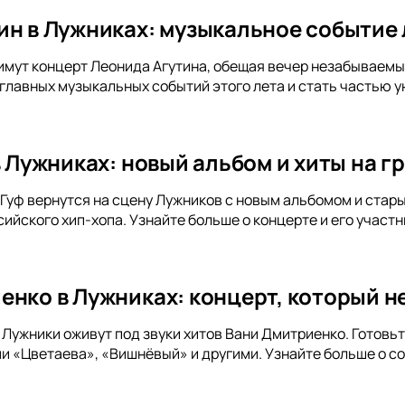
ин в Лужниках: музыкальное событие 
имут концерт Леонида Агутина, обещая вечер незабываемых 
 главных музыкальных событий этого лета и стать частью у
 в Лужниках: новый альбом и хиты на 
и Гуф вернутся на сцену Лужников с новым альбомом и стар
ийского хип-хопа. Узнайте больше о концерте и его участн
енко в Лужниках: концерт, который не
а Лужники оживут под звуки хитов Вани Дмитриенко. Готов
и «Цветаева», «Вишнёвый» и другими. Узнайте больше о с