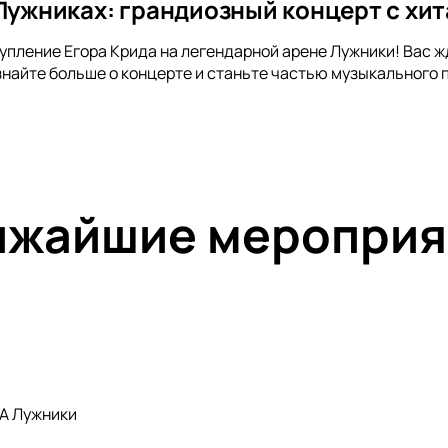
 Лужниках: грандиозный концерт с хи
упление Егора Крида на легендарной арене Лужники! Вас жд
знайте больше о концерте и станьте частью музыкального 
ижайшие мероприя
А Лужники