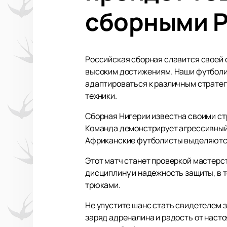
сборными Р
Российская сборная славится своей 
высоким достижениям. Наши футболи
адаптироваться к различным страте
техники.
Сборная Нигерии известна своими ст
Команда демонстрирует агрессивный 
Африканские футболисты выделяются
Этот матч станет проверкой мастерст
дисциплину и надежность защиты, в
трюками.
Не упустите шанс стать свидетелем 
заряд адреналина и радость от наст