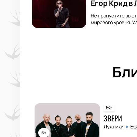
Егор Крид в
Не пропустите выст
мирового уровня. У
Бл
Рок
ЗВЕРИ
Лужники
БС
6+