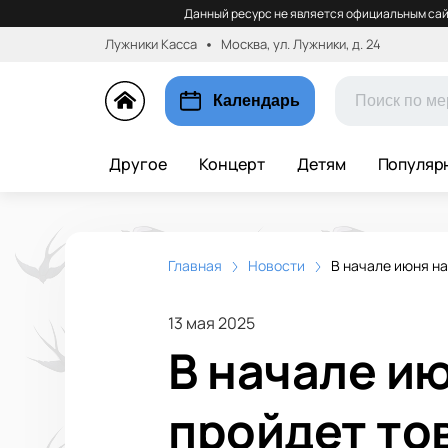
Данный ресурс не является официальным сай
Лужники Касса
Москва, ул. Лужники, д. 24
Календарь
Другое
Концерт
Детям
Популяр
Главная
Новости
В начале июня н
13 мая 2025
В начале и
пройдет то