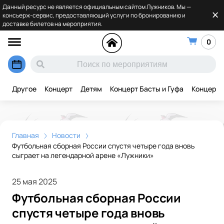
Данный ресурс не является официальным сайтом Лужников. Мы —
консьерж-сервис, предоставляющий услуги по бронированию и
доставке билетов на мероприятия.
0
Другое
Концерт
Детям
Концерт Басты и Гуфа
Концерт 
Главная
Новости
Футбольная сборная России спустя четыре года вновь
сыграет на легендарной арене «Лужники»
25 мая 2025
Футбольная сборная России
спустя четыре года вновь