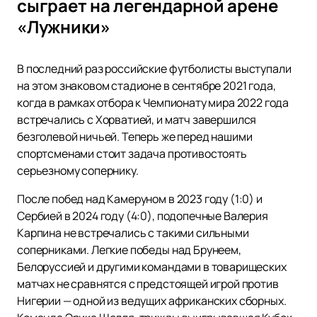
сыграет на легендарной арене
«Лужники»
В последний раз российские футболисты выступали
на этом знаковом стадионе в сентябре 2021 года,
когда в рамках отбора к Чемпионату мира 2022 года
встречались с Хорватией, и матч завершился
безголевой ничьей. Теперь же перед нашими
спортсменами стоит задача противостоять
серьезному сопернику.
После побед над Камеруном в 2023 году (1:0) и
Сербией в 2024 году (4:0), подопечные Валерия
Карпина не встречались с такими сильными
соперниками. Легкие победы над Брунеем,
Белоруссией и другими командами в товарищеских
матчах не сравнятся с предстоящей игрой против
Нигерии — одной из ведущих африканских сборных.