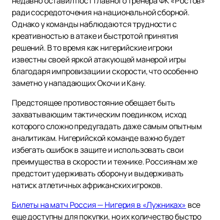
недавно оставил пост главного тренера ФК «Ростов»
ради сосредоточения на национальной сборной.
Однако у команды наблюдаются трудности с
креативностью в атаке и быстротой принятия
решений. В то время как нигерийские игроки
известны своей яркой атакующей манерой игры
благодаря импровизации и скорости, что особенно
заметно у нападающих Окочи и Кану.
Предстоящее противостояние обещает быть
захватывающим тактическим поединком, исход
которого сложно предугадать даже самым опытным
аналитикам. Нигерийской команде важно будет
избегать ошибок в защите и использовать свои
преимущества в скорости и технике. Россиянам же
предстоит удерживать оборону и выдерживать
натиск атлетичных африканских игроков.
Билеты на матч Россия — Нигерия в «Лужниках»
все
еще доступны для покупки, но их количество быстро