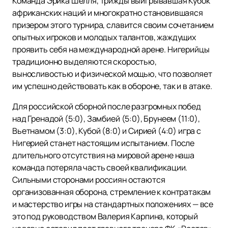
Команда Эрика Шелля, трижды выигрывавшая Кубок
африканских наций и многократно становившаяся
призером этого турнира, славится своим сочетанием
опытных игроков и молодых талантов, жаждущих
проявить себя на международной арене. Нигерийцы
традиционно выделяются скоростью,
выносливостью и физической мощью, что позволяет
им успешно действовать как в обороне, так и в атаке.
Для российской сборной после разгромных побед
над Гренадой (5:0), Замбией (5:0), Брунеем (11:0),
Вьетнамом (3:0), Кубой (8:0) и Сирией (4:0) игра с
Нигерией станет настоящим испытанием. После
длительного отсутствия на мировой арене наша
команда потеряла часть своей квалификации.
Сильными сторонами россиян остаются
организованная оборона, стремление к контратакам
и мастерство игры на стандартных положениях — все
это под руководством Валерия Карпина, который