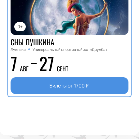
0+
СНЫ ПУШКИНА
Лужники
Универсальный спортивный зал «Дружба»
7
27
АВГ
СЕНТ
Билеты от
1700
₽