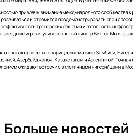
натов мира 1994, 1998 и 2014 годов. В рейтинге ФИФА они за
жностью привлечь внимание международного сообщества к 
 развиваться и стремится продемонстрировать свои способ
, эффективность тренерских решений и готовность инфраст
ть звездные игроки: универсальный вингер Виктор Мозес, з
 о планах провести товарищеские матчи с Замбией, Нигерие
менией, Азербайджаном, Казахстаном и Аргентиной. Точная
терпением ожидают встречи с атлетичными нигерийцами в Мо
Больше новостей