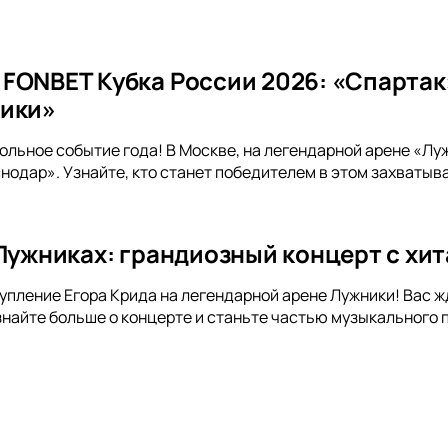
FONBET Кубка России 2026: «Спартак
ники»
ольное событие года! В Москве, на легендарной арене «Лу
одар». Узнайте, кто станет победителем в этом захватыв
 Лужниках: грандиозный концерт с хи
упление Егора Крида на легендарной арене Лужники! Вас жд
знайте больше о концерте и станьте частью музыкального 