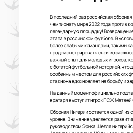
В последний раз российская сборная 
чемпионату мира 2022 года против ко
легендарную площадку! Возвращение 
этапа в российском футболе. В усло
более слабыми командами, такими как
продемонстрировать свои возможности
важный опыт для молодых игроков, ко
с богатой футбольной историей, что
особенным местом для российских фут
стадиона вдохновляет на борьбу и за
На данный момент официально подтве
вратаря выступит игрок ПСЖ Матвей 
Сборная Нигерии остается одной из
уровне. Внимание уделяется развити
руководством Эрика Шелля нигерийск