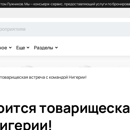
том Лужников. Мы — консьерж-сервис, предоставляющий услуги по бронирова
ное
Еще
Разделы
 товарищеская встреча с командой Нигерии!
оится товарищеска
игерии!