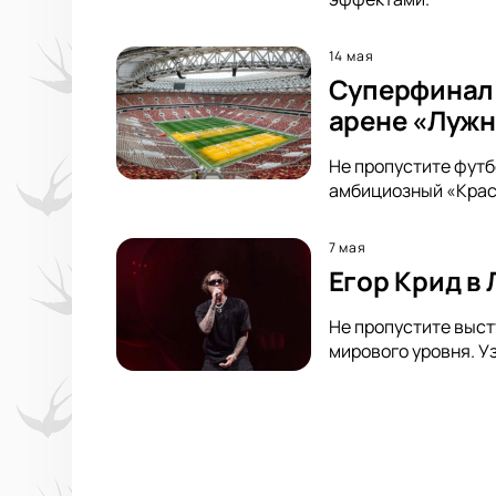
14 мая
Суперфинал 
арене «Луж
Не пропустите футб
амбициозный «Красн
7 мая
Егор Крид в
Не пропустите выст
мирового уровня. У