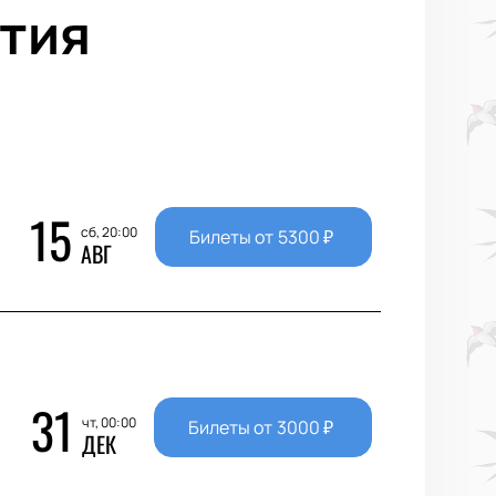
тия
15
сб, 20:00
Билеты от
5300
₽
АВГ
31
чт, 00:00
Билеты от
3000
₽
ДЕК