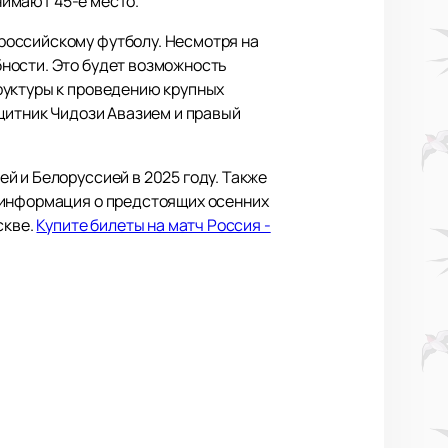
нимают 45-е место.
российскому футболу. Несмотря на
ности. Это будет возможность
руктуры к проведению крупных
ащитник Чидози Авазием и правый
й и Белоруссией в 2025 году. Также
 информация о предстоящих осенних
скве.
Купите билеты на матч Россия -