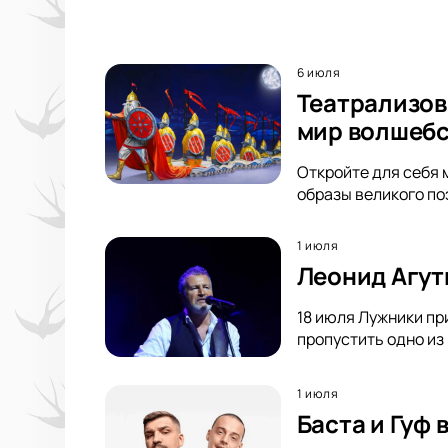
6 июля
Театрализов
мир волшебс
Откройте для себя 
образы великого по
1 июля
Леонид Агут
18 июля Лужники пр
пропустить одно из
1 июля
Баста и Гуф