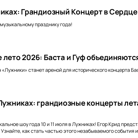
никах: Грандиозный Концерт в Сердц
музыкальному празднику года!
 лето 2026: Баста и Гуф объединяютс
н «Лужники» станет ареной для исторического концерта Бас
 Лужниках: грандиозные концерты лет
альное шоу года 10 и 11 июля в Лужниках! Егор Крид предс
 Узнайте, как стать частью этого незабываемого события