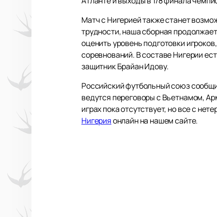
Атланте и выходы в 1/8 финала чемпио
Матч с Нигерией также станет возмо
трудности, наша сборная продолжает
оценить уровень подготовки игроков
соревнований. В составе Нигерии ес
защитник Брайан Идову.
Российский футбольный союз сообщил
ведутся переговоры с Вьетнамом, Ар
играх пока отсутствует, но все с не
Нигерия
онлайн на нашем сайте.