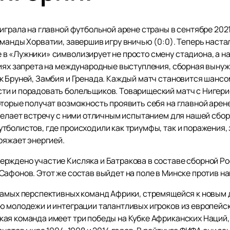
играла на главной футбольной арене страны в сентябре 2021
манды Хорватии, завершив игру вничью (0:0). Теперь наста
в «Лужники» символизирует не просто смену стадиона, а н
виях запрета на международные выступления, сборная выну
 Бруней, Замбия и Гренада. Каждый матч становится шансом
 и порадовать болельщиков. Товарищеский матч с Нигерией 
торые получат возможность проявить себя на главной арене
 делает встречу с ними отличным испытанием для нашей сбо
болистов, где происходили как триумфы, так и поражения, 
ряжает энергией.
рждено участие Кисляка и Батракова в составе сборной Рос
Сафонов. Этот же состав выйдет на поле в Минске против н
 самых перспективных команд Африки, стремящейся к новы
ю молодежи и интеграции талантливых игроков из европейск
ая команда имеет три победы на Кубке Африканских Наций, 