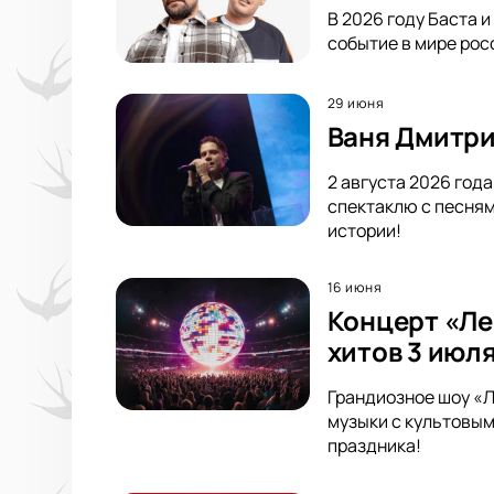
В 2026 году Баста 
событие в мире росс
29 июня
Ваня Дмитри
2 августа 2026 год
спектаклю с песням
истории!
16 июня
Концерт «Ле
хитов 3 июля
Грандиозное шоу «Л
музыки с культовым
праздника!