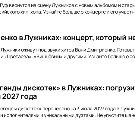
и Гуф вернутся на сцену Лужников с новым альбомом и стар
ийского хип-хопа. Узнайте больше о концерте и его участн
енко в Лужниках: концерт, который не
а Лужники оживут под звуки хитов Вани Дмитриенко. Готов
и «Цветаева», «Вишнёвый» и другими. Узнайте больше о с
генды дискотек» в Лужниках: погрузи
 2027 года
егенды дискотек» перенесено на 3 июля 2027 года в Лужн
и исполнителями и уникальными дуэтами. Не упустите шан