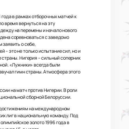
 года в рамках отборочных матчей к
ло время вернуться на эту
адежду на перемены и начало нового
ждена соревноваться с заведомо
 заявить о себе,
– это не только испытание сил, но и
 страны. Нигерия – сильный соперник
рной. «Лужники» всегда были
звучал гимн страны. Атмосфера этого
сии на матч против Нигерии. В роли
ациональной сборной Белоруссии.
м достижениям на международном
их лиг в национальную команду. Под
олимпийское золото 1996 года в