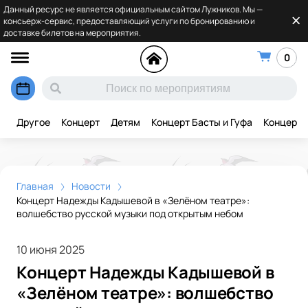
Данный ресурс не является официальным сайтом Лужников. Мы —
консьерж-сервис, предоставляющий услуги по бронированию и
доставке билетов на мероприятия.
0
Другое
Концерт
Детям
Концерт Басты и Гуфа
Концерт 
Главная
Новости
Концерт Надежды Кадышевой в «Зелёном театре»:
волшебство русской музыки под открытым небом
10 июня 2025
Концерт Надежды Кадышевой в
«Зелёном театре»: волшебство