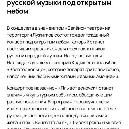
русской музыки под открытым
небом
В конце лета в знаменитом «Зелёном театре» на
территории Лужников состоится долгожданный
концерт под открытым небом, который станет
настоящим праздником для всех поклонников
русской народной музыки. На сцене выступят
Надежда Кадышева, Григорий Кадышев и ансамбль
«Золотое кольцо», которые подарят зрителям вечер,
наполненный любимыми хитами и яркими эмоциями.
Концерт под названием «Плывёт веночек» станет
значимым культурным событием, объединяющим
разные поколения. В программе прозвучат всем
известные золотые хиты: «Плывёт веночек», «Течёт
ручей», «Снег летит», «Я не колдунья», «Самая
желанная», «Виновата ли я», «Широка река» и многие