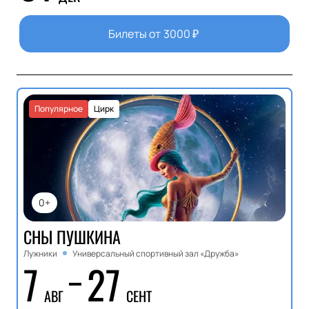
Билеты от
3000
₽
Популярное
Цирк
0+
СНЫ ПУШКИНА
Лужники
Универсальный спортивный зал «Дружба»
7
27
АВГ
СЕНТ