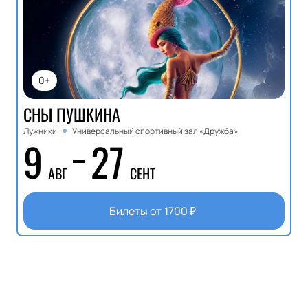
0+
СНЫ ПУШКИНА
Лужники
Универсальный спортивный зал «Дружба»
9
27
АВГ
СЕНТ
Билеты от
1700
₽