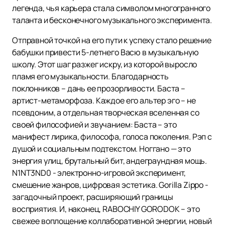
легенда, чья карьера стала символом многогранного
таланта и бесконечного музыкального эксперимента.
Отправной точкой на его пути к успеху стало решение
бабушки привести 5-летнего Васю в музыкальную
школу. Этот шаг разжег искру, из которой выросло
пламя его музыкальности. Благодарность
поклонников – дань ее прозорливости. Баста –
артист-метаморфоза. Каждое его альтер эго – не
псевдоним, а отдельная творческая вселенная со
своей философией и звучанием: Баста – это
манифест лирика, философа, голоса поколения. Рэп с
душой и социальным подтекстом. Ноггано — это
энергия улиц, брутальный бит, андеграундная мощь.
N1NT3ND0 - электронно-игровой эксперимент,
смешение жанров, цифровая эстетика. Gorilla Zippo -
загадочный проект, расширяющий границы
восприятия. И, наконец, RABOCHIY GORODOK – это
свежее воплощение коллаборативной энергии, новый