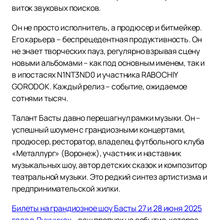
виток звуковых поисков.
Он не просто исполнитель, а продюсер и битмейкер.
Его карьера – беспрецедентная продуктивность. Он
не знает творческих пауз, регулярно взрывая сцену
новыми альбомами – как под основным именем, так и
в ипостасях N1NT3ND0 и участника RABOCHIY
GORODOK. Каждый релиз – событие, ожидаемое
сотнями тысяч.
Талант Басты давно перешагнул рамки музыки. Он –
успешный шоумен с грандиозными концертами,
продюсер, ресторатор, владелец футбольного клуба
«Металлург» (Воронеж), участник и наставник
музыкальных шоу, автор детских сказок и композитор
театральной музыки. Это редкий синтез артистизма и
предпринимательской жилки.
Билеты на грандиозное шоу Басты 27 и 28 июня 2025
года в Лужниках
– ваш пропуск на событие, которое