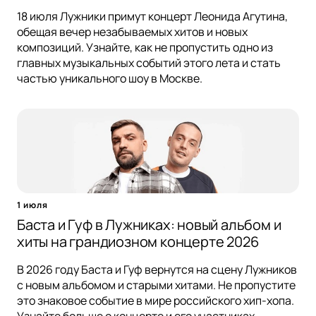
18 июля Лужники примут концерт Леонида Агутина,
обещая вечер незабываемых хитов и новых
композиций. Узнайте, как не пропустить одно из
главных музыкальных событий этого лета и стать
частью уникального шоу в Москве.
1 июля
Баста и Гуф в Лужниках: новый альбом и
хиты на грандиозном концерте 2026
В 2026 году Баста и Гуф вернутся на сцену Лужников
с новым альбомом и старыми хитами. Не пропустите
это знаковое событие в мире российского хип-хопа.
Узнайте больше о концерте и его участниках.