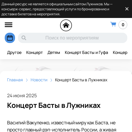
Данный ресурс не является официальным сайтом Лужников. Мы —
консьерж-сервис, предоставляющий услуги по бронированию и
доставке билетов на мероприятия.
0
Другое
Концерт
Детям
Концерт Басты и Гуфа
Концерт 
Главная
Новости
Концерт Басты в Лужниках
24 июня 2025
Концерт Басты в Лужниках
Василий Вакуленко, известный миру как Баста, не
просто главный рэп-исполнитель России, а живая