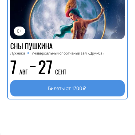
0+
СНЫ ПУШКИНА
Лужники
Универсальный спортивный зал «Дружба»
7
27
АВГ
СЕНТ
Билеты от
1700
₽