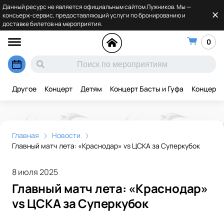
Данный ресурс не является официальным сайтом Лужников. Мы —
консьерж-сервис, предоставляющий услуги по бронированию и
доставке билетов на мероприятия.
0
Другое
Концерт
Детям
Концерт Басты и Гуфа
Концерт 
Главная
Новости
Главный матч лета: «Краснодар» vs ЦСКА за Суперкубок
8 июля 2025
Главный матч лета: «Краснодар»
vs ЦСКА за Суперкубок