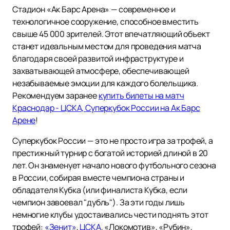
Стадион «Ак Барс Арена» — современное и
технологичное сооружение, способное вместить
свыше 45 000 зрителей. Этот впечатляющий объект
станет идеальным местом для проведения матча
благодаря своей развитой инфраструктуре и
захватывающей атмосфере, обеспечивающей
незабываемые эмоции для каждого болельщика.
Рекомендуем заранее
купить билеты на матч
Краснодар - ЦСКА, Суперкубок России на Ак Барс
Арене
!
Суперкубок России — это не просто игра за трофей, а
престижный турнир с богатой историей длиной в 20
лет. Он знаменует начало нового футбольного сезона
в России, собирая вместе чемпиона страны и
обладателя Кубка (или финалиста Кубка, если
чемпион завоевал "дубль"). За эти годы лишь
немногие клубы удостаивались чести поднять этот
трофей:
«Зенит»
,
ЦСКА
, «Локомотив», «Рубин»,