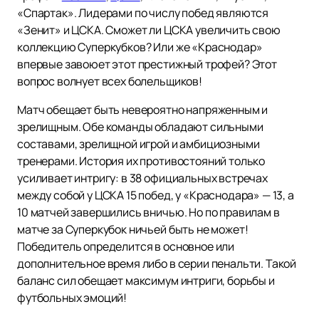
«Спартак». Лидерами по числу побед являются
«Зенит» и ЦСКА. Сможет ли ЦСКА увеличить свою
коллекцию Суперкубков? Или же «Краснодар»
впервые завоюет этот престижный трофей? Этот
вопрос волнует всех болельщиков!
Матч обещает быть невероятно напряженным и
зрелищным. Обе команды обладают сильными
составами, зрелищной игрой и амбициозными
тренерами. История их противостояний только
усиливает интригу: в 38 официальных встречах
между собой у ЦСКА 15 побед, у «Краснодара» — 13, а
10 матчей завершились вничью. Но по правилам в
матче за Суперкубок ничьей быть не может!
Победитель определится в основное или
дополнительное время либо в серии пенальти. Такой
баланс сил обещает максимум интриги, борьбы и
футбольных эмоций!