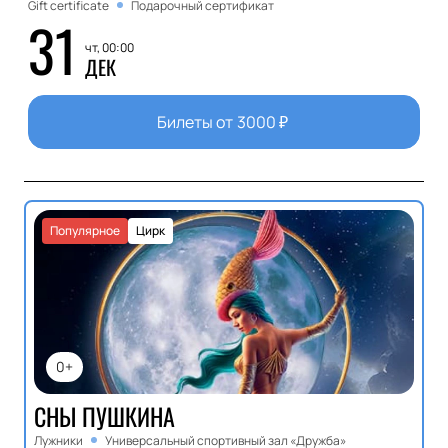
Gift certificate
Подарочный сертификат
31
чт, 00:00
ДЕК
Билеты от
3000
₽
Популярное
Цирк
0+
СНЫ ПУШКИНА
Лужники
Универсальный спортивный зал «Дружба»