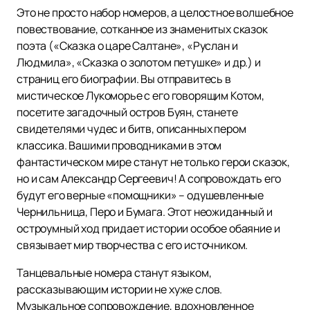
Это не просто набор номеров, а целостное волшебное
повествование, сотканное из знаменитых сказок
поэта («Сказка о царе Салтане», «Руслан и
Людмила», «Сказка о золотом петушке» и др.) и
страниц его биографии. Вы отправитесь в
мистическое Лукоморье с его говорящим Котом,
посетите загадочный остров Буян, станете
свидетелями чудес и битв, описанных пером
классика. Вашими проводниками в этом
фантастическом мире станут не только герои сказок,
но и сам Александр Сергеевич! А сопровождать его
будут его верные «помощники» – одушевленные
Чернильница, Перо и Бумага. Этот неожиданный и
остроумный ход придает истории особое обаяние и
связывает мир творчества с его источником.
Танцевальные номера станут языком,
рассказывающим истории не хуже слов.
Музыкальное сопровождение, вдохновленное