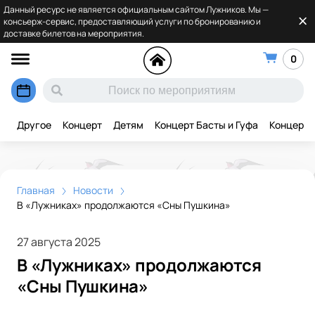
Данный ресурс не является официальным сайтом Лужников. Мы —
консьерж-сервис, предоставляющий услуги по бронированию и
доставке билетов на мероприятия.
0
Другое
Концерт
Детям
Концерт Басты и Гуфа
Концерт 
Главная
Новости
В «Лужниках» продолжаются «Сны Пушкина»
27 августа 2025
В «Лужниках» продолжаются
«Сны Пушкина»