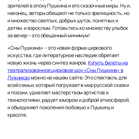
зрителей в эпоху Пушкина и его сказочные миры. Ну и,
наконец, авторы обещают не только зрелищность, но
и множество светлых, добрых шуток, понятных и
детям, и взрослым. Готовьтесь ко множеству улыбок
за вечер – это обещанный минимум!
«Сны Пушкина» – это новая форма циркового
искусства, где литературное наследие обретает
новую жизнь через синтез жанров.
Купить билеты на
театрализованное цирковое шоу «Сны Пушкина» в
Лужниках
можно на нашем сайте. Это спектакль для
всей семьи, который погружает в мир русской сказки
и поэзии, удивляет мастерством артистов и
технологиями, радует юмором и доброй атмосферой,
и объединяет поколения любовью к Пушкину и
красоте.