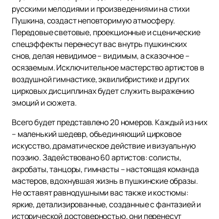
русскими мелодиями и произведениями на стихи
Пушкина, создаст неповторимую атмосферу.
Передовые световые, проекционные и сценические
спецэффекты перенесут вас внутрь пушкинских
снов, делая невидимое – видимым, а сказочное –
осязаемым. Исключительное мастерство артистов в
воздушной гимнастике, эквилибристике и других
цирковых дисциплинах будет служить выражению
эмоций и сюжета.
Всего будет представлено 20 номеров. Каждый из них
– маленький шедевр, объединяющий цирковое
искусство, драматическое действие и визуальную
поэзию. Задействовано 60 артистов: солисты,
акробаты, танцоры, гимнасты – настоящая команда
мастеров, вдохнувшая жизнь в пушкинские образы.
Не оставят равнодушными вас также и костюмы:
яркие, детализированные, созданные с фантазией и
исторической достоверностью, они перенесут