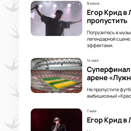
9 июня
Егор Крид в
пропустить
Погрузитесь в музык
легендарной сцене.
эффектами.
14 мая
Суперфинал 
арене «Луж
Не пропустите футб
амбициозный «Красн
7 мая
Егор Крид в