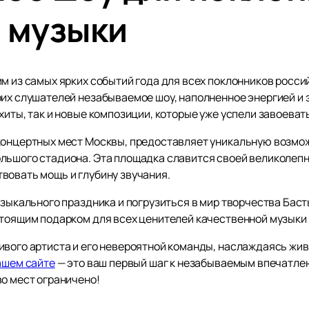
 музыки
м из самых ярких событий года для всех поклонников росси
оих слушателей незабываемое шоу, наполненное энергией и
хиты, так и новые композиции, которые уже успели завоеват
 концертных мест Москвы, предоставляет уникальную возм
льшого стадиона. Эта площадка славится своей великолепн
вовать мощь и глубину звучания.
узыкального праздника и погрузиться в мир творчества Басты
тоящим подарком для всех ценителей качественной музыки и
ивого артиста и его невероятной команды, наслаждаясь ж
ашем сайте
— это ваш первый шаг к незабываемым впечатлен
во мест ограничено!