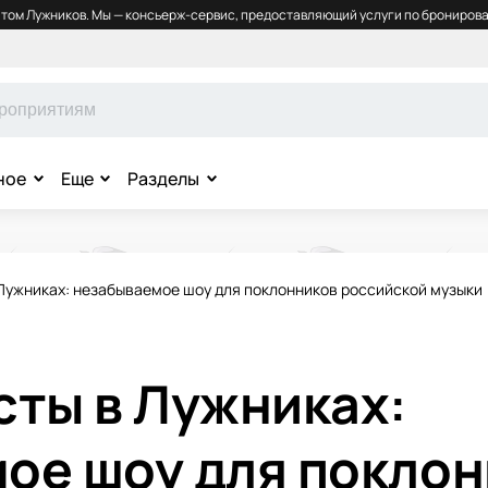
том Лужников. Мы — консьерж-сервис, предоставляющий услуги по бронирова
ное
Еще
Разделы
 Лужниках: незабываемое шоу для поклонников российской музыки
сты в Лужниках:
ое шоу для покло