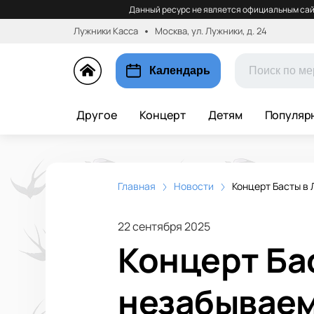
Данный ресурс не является официальным сай
Лужники Касса
Москва, ул. Лужники, д. 24
Календарь
Другое
Концерт
Детям
Популяр
Главная
Новости
Концерт Басты в
22 сентября 2025
Концерт Ба
незабываем