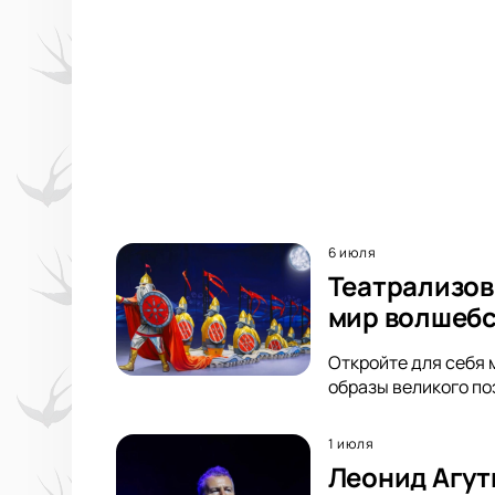
6 июля
Театрализов
мир волшебс
Откройте для себя 
образы великого по
1 июля
Леонид Агут