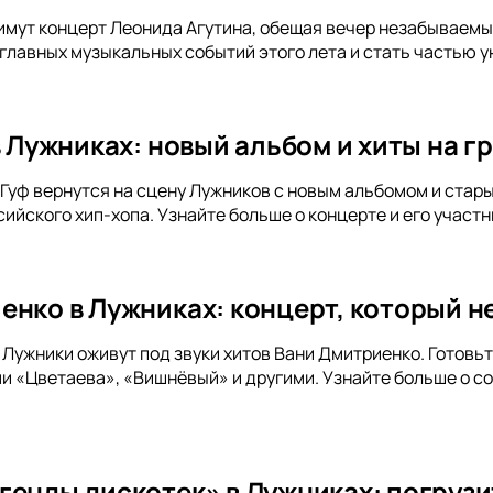
имут концерт Леонида Агутина, обещая вечер незабываемых 
 главных музыкальных событий этого лета и стать частью у
 в Лужниках: новый альбом и хиты на 
и Гуф вернутся на сцену Лужников с новым альбомом и стар
ийского хип-хопа. Узнайте больше о концерте и его участн
енко в Лужниках: концерт, который не
а Лужники оживут под звуки хитов Вани Дмитриенко. Готов
и «Цветаева», «Вишнёвый» и другими. Узнайте больше о с
генды дискотек» в Лужниках: погрузи