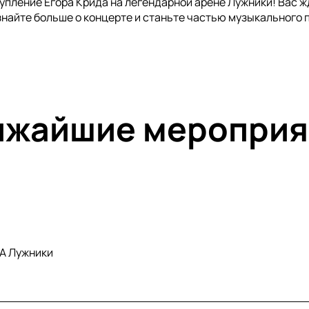
упление Егора Крида на легендарной арене Лужники! Вас жд
знайте больше о концерте и станьте частью музыкального 
ижайшие мероприя
А Лужники