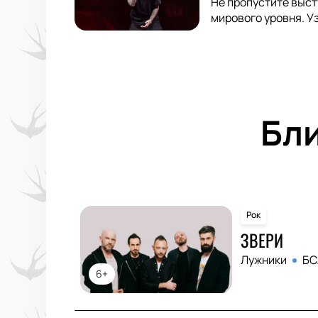
Не пропустите выст
мирового уровня. У
Бл
Рок
ЗВЕРИ
Лужники
БС
6+