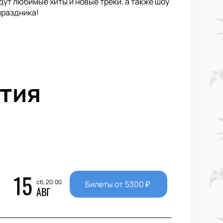
ут любимые хиты и новые треки, а также шоу
праздника!
тия
15
сб, 20:00
Билеты от
5300
₽
АВГ