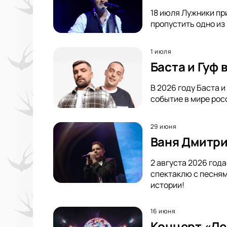
18 июля Лужники пр
пропустить одно из
1 июля
Баста и Гуф
В 2026 году Баста 
событие в мире росс
29 июня
Ваня Дмитри
2 августа 2026 год
спектаклю с песням
истории!
16 июня
Концерт «Ле