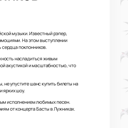
йской музыки. Известный рэпер,
 эмоциями. На этом выступлении
ь сердца поклонников.
ожность насладиться живым
ой акустикой и масштабностью, что
, не упустите шанс купить билеты на
 ярких шоу.
ивым исполнением любимых песен.
иям от концерта Басты в Лужниках.