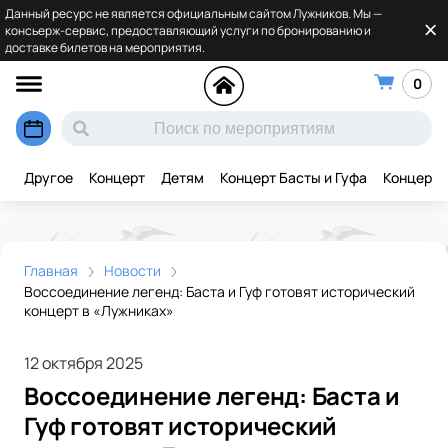
Данный ресурс не является официальным сайтом Лужников. Мы —
консьерж-сервис, предоставляющий услуги по бронированию и
доставке билетов на мероприятия.
0
Другое
Концерт
Детям
Концерт Басты и Гуфа
Концерт 
Главная
Новости
Воссоединение легенд: Баста и Гуф готовят исторический
концерт в «Лужниках»
12 октября 2025
Воссоединение легенд: Баста и
Гуф готовят исторический