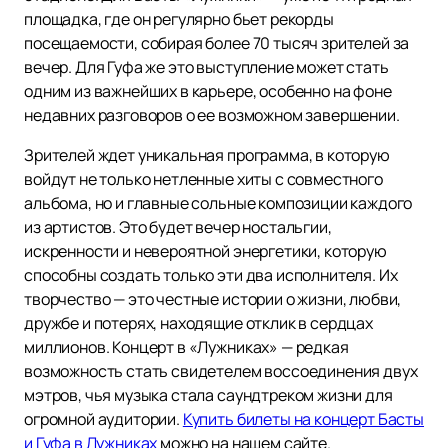
площадка, где он регулярно бьет рекорды
посещаемости, собирая более 70 тысяч зрителей за
вечер. Для Гуфа же это выступление может стать
одним из важнейших в карьере, особенно на фоне
недавних разговоров о ее возможном завершении.
Зрителей ждет уникальная программа, в которую
войдут не только нетленные хиты с совместного
альбома, но и главные сольные композиции каждого
из артистов. Это будет вечер ностальгии,
искренности и невероятной энергетики, которую
способны создать только эти два исполнителя. Их
творчество — это честные истории о жизни, любви,
дружбе и потерях, находящие отклик в сердцах
миллионов. Концерт в «Лужниках» — редкая
возможность стать свидетелем воссоединения двух
мэтров, чья музыка стала саундтреком жизни для
огромной аудитории.
Купить билеты на концерт Басты
и Гуфа в Лужниках
можно на нашем сайте.