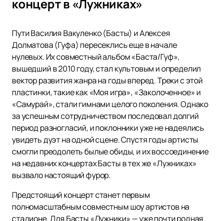
концерт в «Лужниках»
Пути Василия Вакуленко (Басты) и Алексея
Долматова (Гуфа) пересеклись еще в начале
нулевых. Их совместный альбом «Баста/Гуф»,
вышедший в 2010 году, стал культовым и определил
вектор развития жанра на годы вперед. Треки с этой
пластинки, такие как «Моя игра», «Заколоченное» и
«Самурай», стали гимнами целого поколения. Однако
за успешным сотрудничеством последовал долгий
период разногласий, и поклонники уже не надеялись
увидеть дуэт на одной сцене. Спустя годы артисты
смогли преодолеть былые обиды, и их воссоединение
на недавних концертах Басты в тех же «Лужниках»
вызвало настоящий фурор.
Предстоящий концерт станет первым
полномасштабным совместным шоу артистов на
стадионе. Для Басты «Лужники» — уже почти родная