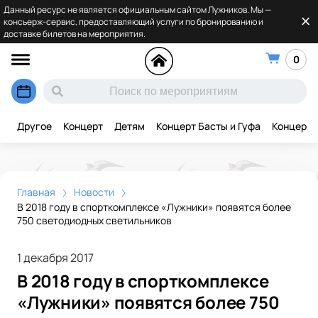
Данный ресурс не является официальным сайтом Лужников. Мы —
консьерж-сервис, предоставляющий услуги по бронированию и
доставке билетов на мероприятия.
0
Другое
Концерт
Детям
Концерт Басты и Гуфа
Концерт 
Главная
Новости
В 2018 году в спорткомплексе «Лужники» появятся более
750 светодиодных светильников
1 декабря 2017
В 2018 году в спорткомплексе
«Лужники» появятся более 750