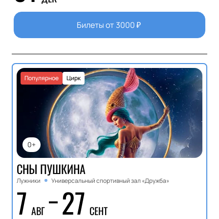
Билеты от
3000
₽
Популярное
Цирк
0+
СНЫ ПУШКИНА
Лужники
Универсальный спортивный зал «Дружба»
7
27
АВГ
СЕНТ