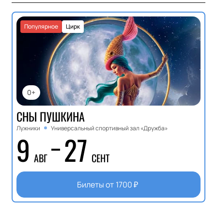
Популярное
Цирк
0+
СНЫ ПУШКИНА
Лужники
Универсальный спортивный зал «Дружба»
9
27
АВГ
СЕНТ
Билеты от
1700
₽