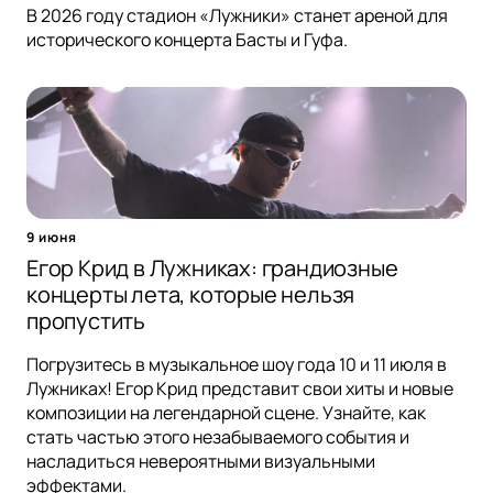
В 2026 году стадион «Лужники» станет ареной для
исторического концерта Басты и Гуфа.
9 июня
Егор Крид в Лужниках: грандиозные
концерты лета, которые нельзя
пропустить
Погрузитесь в музыкальное шоу года 10 и 11 июля в
Лужниках! Егор Крид представит свои хиты и новые
композиции на легендарной сцене. Узнайте, как
стать частью этого незабываемого события и
насладиться невероятными визуальными
эффектами.