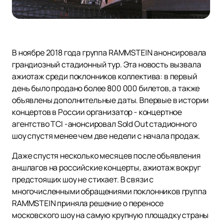
В ноябре 2018 года группа RAMMSTEIN анонсировала
грандиозный стадионный тур. Эта новость вызвала
ажиотаж среди поклонников коллектива: в первый
день было продано более 800 000 билетов, а также
объявлены дополнительные даты. Впервые в истории
концертов в России организатор - концертное
агентство TCI -анонсировал Sold Out стадионного
шоу спустя менее чем две недели с начала продаж.
Даже спустя несколько месяцев после объявления
аншлагов на российские концерты, ажиотаж вокруг
предстоящих шоу не стихает. В связи с
многочисленными обращениями поклонников группа
RAMMSTEIN приняла решение о переносе
московского шоу на самую крупную площадку страны