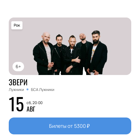
Рок
6+
ЗВЕРИ
Лужники
БСА Лужники
15
сб, 20:00
АВГ
Билеты от
5300
₽