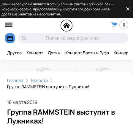
Данный ресурс не является официальным сайтом Лужников. Мы —
консьерж-сервис, предоставляющий услуги по бронированию и
доставке билетов на мероприятия.
0
Другое
Концерт
Детям
Концерт Басты и Гуфа
Концерт 
Главная
Новости
Группа RAMMSTEIN выступит в Лужниках!
18 марта 2019
Группа RAMMSTEIN выступит в
Лужниках!