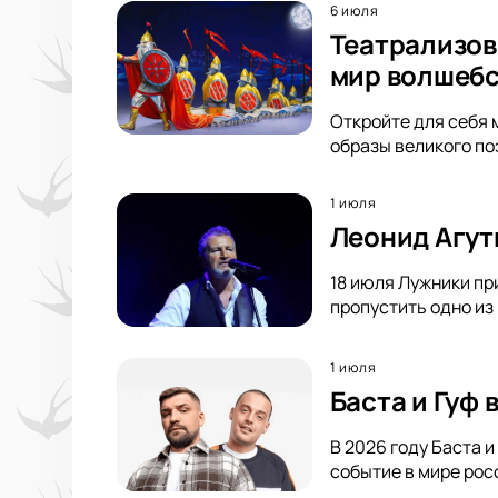
6 июля
Театрализов
мир волшебс
Откройте для себя 
образы великого по
1 июля
Леонид Агут
18 июля Лужники пр
пропустить одно из
1 июля
Баста и Гуф
В 2026 году Баста 
событие в мире росс