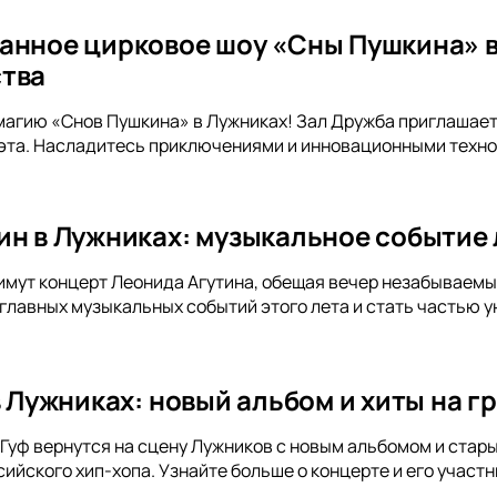
анное цирковое шоу «Сны Пушкина» в
тва
магию «Снов Пушкина» в Лужниках! Зал Дружба приглашает
эта. Насладитесь приключениями и инновационными техно
ин в Лужниках: музыкальное событие 
имут концерт Леонида Агутина, обещая вечер незабываемых 
 главных музыкальных событий этого лета и стать частью у
 в Лужниках: новый альбом и хиты на 
и Гуф вернутся на сцену Лужников с новым альбомом и стар
ийского хип-хопа. Узнайте больше о концерте и его участн