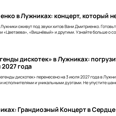
енко в Лужниках: концерт, который не
а Лужники оживут под звуки хитов Вани Дмитриенко. Готов
и «Цветаева», «Вишнёвый» и другими. Узнайте больше о с
генды дискотек» в Лужниках: погрузи
 2027 года
егенды дискотек» перенесено на 3 июля 2027 года в Лужн
и исполнителями и уникальными дуэтами. Не упустите шан
никах: Грандиозный Концерт в Сердц