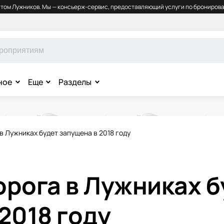
том Лужников. Мы — консьерж-сервис, предоставляющий услуги по бронирова
ное
Еще
Разделы
в Лужниках будет запущена в 2018 году
орога в Лужниках б
2018 году