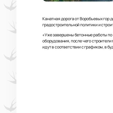
Канатная дорога от Воробьевых гор д
градостроительной политики и строи
«Уже завершены бетонные работы по 
оборудования, после чего строители
идут в соответствии с графиком, в б