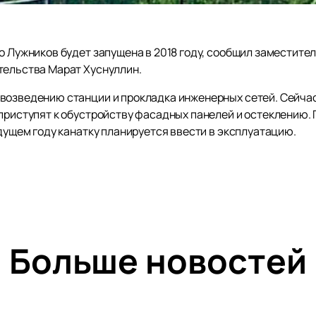
о Лужников будет запущена в 2018 году, сообщил заместите
тельства Марат Хуснуллин.
возведению станции и прокладка инженерных сетей. Сейча
 приступят к обустройству фасадных панелей и остеклению.
удущем году канатку планируется ввести в эксплуатацию.
Больше новостей