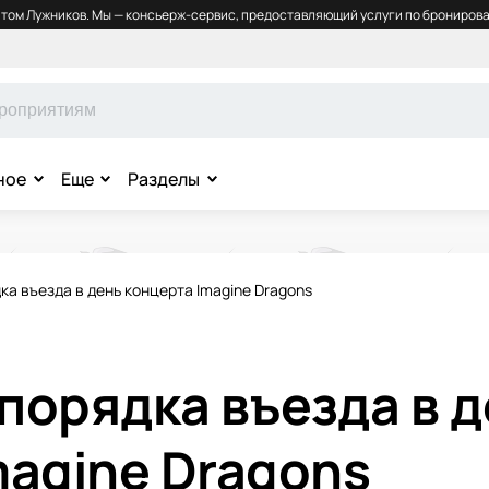
том Лужников. Мы — консьерж-сервис, предоставляющий услуги по бронирова
ное
Еще
Разделы
а въезда в день концерта Imagine Dragons
порядка въезда в 
magine Dragons