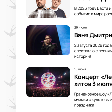
В 2026 году Баста 
событие в мире росс
29 июня
Ваня Дмитри
2 августа 2026 год
спектаклю с песням
истории!
16 июня
Концерт «Ле
хитов 3 июля
Грандиозное шоу «Л
музыки с культовым
праздника!