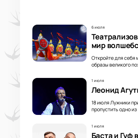
6 июля
Театрализов
мир волшебс
Откройте для себя 
образы великого по
1 июля
Леонид Агут
18 июля Лужники пр
пропустить одно из
1 июля
Баста и Гуф