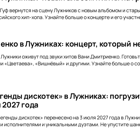
и Гуф вернутся на сцену Лужников с новым альбомом и стар
ийского хип-хопа. Узнайте больше о концерте и его участн
енко в Лужниках: концерт, который не
а Лужники оживут под звуки хитов Вани Дмитриенко. Готов
и «Цветаева», «Вишнёвый» и другими. Узнайте больше о с
генды дискотек» в Лужниках: погрузи
 2027 года
егенды дискотек» перенесено на 3 июля 2027 года в Лужн
и исполнителями и уникальными дуэтами. Не упустите шан