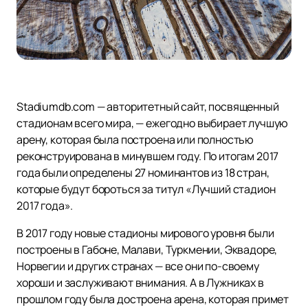
Stadiumdb.com — авторитетный сайт, посвященный
стадионам всего мира, — ежегодно выбирает лучшую
арену, которая была построена или полностью
реконструирована в минувшем году. По итогам 2017
года были определены 27 номинантов из 18 стран,
которые будут бороться за титул «Лучший стадион
2017 года».
В 2017 году новые стадионы мирового уровня были
построены в Габоне, Малави, Туркмении, Эквадоре,
Норвегии и других странах — все они по-своему
хороши и заслуживают внимания. А в Лужниках в
прошлом году была достроена арена, которая примет