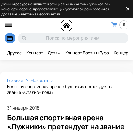
Данный ресурс не является официальным сайтом Лужников. Мы —
консьерж-сервис, предоставляющий услуги по бронированию и
доставке билетов на мероприятия.
0
Другое
Концерт
Детям
Концерт Басты и Гуфа
Концерт 
Главная
Новости
Большая спортивная арена «Лужники» претендует на
звание «Стадион года»
31 января 2018
Большая спортивная арена
«Лужники» претендует на звание