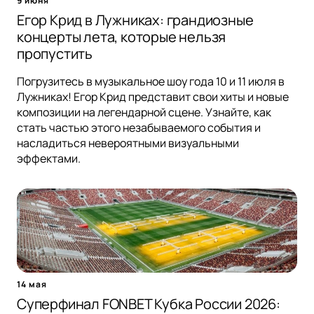
9 июня
Егор Крид в Лужниках: грандиозные
концерты лета, которые нельзя
пропустить
Погрузитесь в музыкальное шоу года 10 и 11 июля в
Лужниках! Егор Крид представит свои хиты и новые
композиции на легендарной сцене. Узнайте, как
стать частью этого незабываемого события и
насладиться невероятными визуальными
эффектами.
14 мая
Суперфинал FONBET Кубка России 2026: