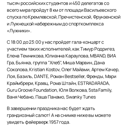
тысяч российских студентов и 450 делегатов со
всего мира пройдут 8 км от площади Васильевского
спуска по Кремлевской, Пречистенской, Фрунзенской
и Лужнецкой набережным до спорткомплекса
«Лужники».
С 18:00 до 23:00 у нас пройдет гала-концерт с
участием таких исполнителей, как Тимур Родригез,
Елена Темникова, Юлианна Караулова, MBAND, ВИА
Гра, Бьянка, группа "Хлеб", Миша Марвин, Дана
Соколова, Kristian Kostov, Олег Майами, Артем Качер,
Лоя, Базиль, DANTE, Роман Bestseller, Френды, Мари
Краймбрери, Кравц, Рома Штайн, ESTRADARADA,
Guru Groove Foundation, Юля Волкова, 5sta Family,
Ваня Чебано, Паша Панамо, Swanky Tunes
В завершении праздника нас будет ждать
грандиозный салют! А на снимке ниже вы можете
увидеть фейерверк 1957 года.