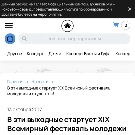
Данный ресурс не является официальным сайтом Лужников. Мы —
консьерж-сервис, предоставляющий услуги по бронированию и
доставке билетов на мероприятия.
0
Другое
Концерт
Детям
Концерт Басты и Гуфа
Концерт 
Главная
Новости
В эти выходные стартует XIX Всемирный фестиваль
молодежи и студентов!
13 октября 2017
В эти выходные стартует XIX
Всемирный фестиваль молодежи