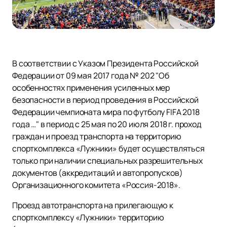
В соответствии с Указом Президента Российской
Федерации от 09 мая 2017 года № 202 "Об
особенностях применения усиленных мер
безопасности в период проведения в Российской
Федерации чемпионата мира по футболу FIFA 2018
года …" в период с 25 мая по 20 июля 2018 г. проход
граждан и проезд транспорта на территорию
спорткомплекса «Лужники» будет осуществляться
только при наличии специальных разрешительных
документов (аккредитаций и автопропусков)
Организационного комитета «Россия-2018».
Проезд автотранспорта на прилегающую к
спорткомплексу «Лужники» территорию