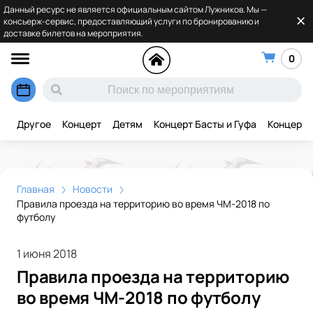
Данный ресурс не является официальным сайтом Лужников. Мы —
консьерж-сервис, предоставляющий услуги по бронированию и
доставке билетов на мероприятия.
0
Другое
Концерт
Детям
Концерт Басты и Гуфа
Концерт 
Главная
Новости
Правила проезда на территорию во время ЧМ-2018 по
футболу
1 июня 2018
Правила проезда на территорию
во время ЧМ-2018 по футболу