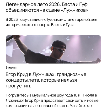
Легендарное лето 2026: Баста и Гуф
объединяются на сцене «Лужников»
В 2026 году стадион «Лужники» станет ареной для
исторического концерта Басты и Гуфа.
9 июня
Егор Крид в Лужниках: грандиозные
концерты лета, которые нельзя
пропустить
Погрузитесь в музыкальное шоу года 10 и 11 июля в
Лужниках! Егор Крид представит свои хиты и новые
композиции на легендарной сцене. Узнайте, как