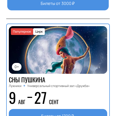
Билеты от
3000
₽
Популярное
Цирк
0+
СНЫ ПУШКИНА
Лужники
Универсальный спортивный зал «Дружба»
9
27
АВГ
СЕНТ