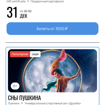
Gift certificate
Подарочный сертификат
31
чт, 00:00
ДЕК
Билеты от
3000
₽
Популярное
Цирк
0+
СНЫ ПУШКИНА
Лужники
Универсальный спортивный зал «Дружба»