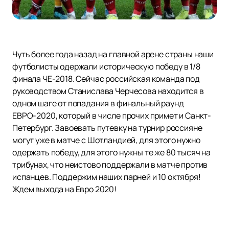
Чуть более года назад на главной арене страны наши
футболисты одержали историческую победу в 1/8
финала ЧЕ-2018. Сейчас российская команда под
руководством Станислава Черчесова находится в
одном шаге от попадания в финальный раунд
ЕВРО-2020, который в числе прочих примет и Санкт-
Петербург. Завоевать путевку на турнир россияне
могут уже в матче с Шотландией, для этого нужно
одержать победу, для этого нужны те же 80 тысяч на
трибунах, что неистово поддержали в матче против
испанцев. Поддержим наших парней и 10 октября!
Ждем выхода на Евро 2020!