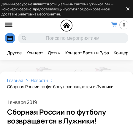
Данный ресурс не является официальным сайтом Лужников. Мы —
консьерж-сервис, предоставляющий услуги по бронированию и
доставке билетов на мероприятия.
0
Другое
Концерт
Детям
Концерт Басты и Гуфа
Концерт 
Главная
Новости
Сборная России по футболу возвращается в Лужники!
1 января 2019
Сборная России по футболу
возвращается в Лужники!